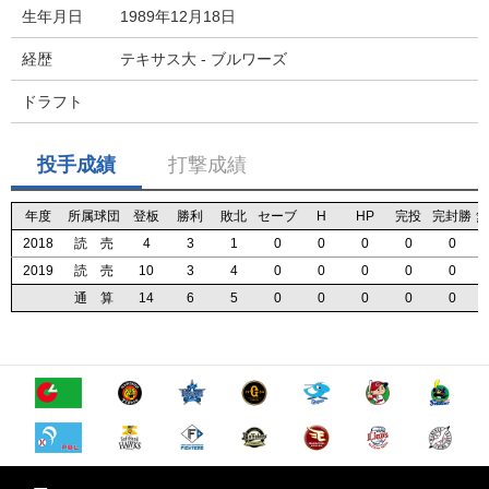
生年月日
1989年12月18日
経歴
テキサス大 - ブルワーズ
ドラフト
投手成績
打撃成績
年度
年度
年度
年度
所属球団
所属球団
所属球団
所属球団
登板
登板
登板
登板
勝利
勝利
勝利
勝利
敗北
敗北
敗北
敗北
セーブ
セーブ
セーブ
セーブ
H
H
H
H
HP
HP
HP
HP
完投
完投
完投
完投
完封勝
完封勝
完封勝
完封勝
無
無
無
無
2018
2018
2018
2018
読 売
読 売
読 売
読 売
4
4
4
4
3
3
3
3
1
1
1
1
0
0
0
0
0
0
0
0
0
0
0
0
0
0
0
0
0
0
0
0
2019
2019
2019
2019
読 売
読 売
読 売
読 売
10
10
10
10
3
3
3
3
4
4
4
4
0
0
0
0
0
0
0
0
0
0
0
0
0
0
0
0
0
0
0
0
通 算
通 算
通 算
通 算
14
14
14
14
6
6
6
6
5
5
5
5
0
0
0
0
0
0
0
0
0
0
0
0
0
0
0
0
0
0
0
0