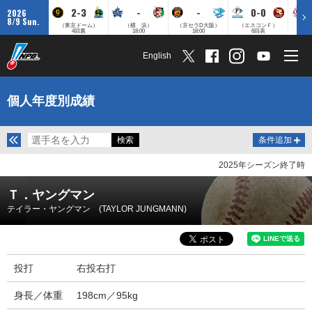
2-3
-
-
0-0
2026
8/9 Sun.
（東京ドーム）
（横 浜）
（京セラD大阪）
（エスコンＦ）
（
4回裏
18:00
18:00
6回表
English
個人年度別成績
条件追加
2025年シーズン終了時
Ｔ．ヤングマン
テイラー・ヤングマン (TAYLOR JUNGMANN)
投打
右投右打
身長／体重
198cm／95kg