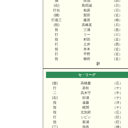
捕
田淵
（西）
(右)
島田誠
（日）
打右
柏原
（日）
(捕)
梨田
（近）
打遊三
藤原
（南）
(投)
高橋直
（日）
投
三浦
（急）
打
リー
（ロ）
投
村田
（近）
打
土井
（西）
投
井本
（近）
打
平野
（近）
投
柳田
（近）
計
セ・リーグ
(遊)
高橋慶
（広）
打
若松
（ヤ）
二
高木守
（中）
(右)
杉浦
（ヤ）
投
遠藤
（洋）
投
梶間
（ヤ）
投
北別府
（広）
打
シピン
（巨）
投
新浦
（巨）
(三)
掛布
（神）