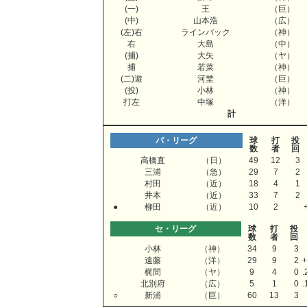
(一)
王
（巨）
(中)
山本浩
（広）
(左)右
ラインバック
（神）
右
大島
（中）
(捕)
大矢
（ヤ）
捕
若菜
（神）
(二)遊
河埜
（巨）
(投)
小林
（神）
打左
中塚
（洋）
計
パ・リーグ
球
打
投
数
者
回
高橋直
（日）
49
12
3
三浦
（急）
29
7
2
村田
（近）
18
4
1
井本
（近）
33
7
2
●
柳田
（近）
10
2
セ・リーグ
球
打
投
数
者
回
小林
（神）
34
9
3
遠藤
（洋）
29
9
2
+
梶間
（ヤ）
9
4
0
.
北別府
（広）
5
1
0
.
○
新浦
（巨）
60
13
3