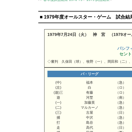
■ 1979年度オールスター・ゲーム 試合結
1979年7月24日（火） 神 宮 （1979
パシフ
セント
◇審判 久保田（球）、牧野（一）、岡田和（二）
パ・リーグ
(中)
福本
（急）
(左)
白
（ロ）
(遊)三
有藤
（ロ）
遊
河埜
（南）
(一)
加藤英
（急）
(二)
マルカーノ
（急）
(三)
古屋
（日）
捕
中沢
（急）
打
島谷
（急）
走
高代
（日）