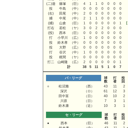
(二)遊
篠塚
（巨）
4
1
1
0
0
0
0
投
牛島
（中）
0
0
0
0
0
0
0
(右)
田尾
（中）
2
0
0
0
0
0
0
捕
中尾
（中）
2
1
1
0
0
0
0
(捕)
山倉
（巨）
1
0
0
0
0
0
1
【
打右
若松
（ヤ）
3
0
2
2
0
0
0
(投)
西本
（巨）
0
0
0
0
0
0
0
打
小早川
（広）
1
0
0
0
0
0
0
投
鈴木孝
（中）
0
0
0
0
0
0
0
投
大野
（広）
0
0
0
0
0
0
0
打
谷沢
（中）
1
0
0
0
0
0
0
投
梶間
（ヤ）
0
0
0
0
0
0
0
打二
山崎隆
（広）
2
0
0
0
0
0
1
計
38
5
11
5
1
0
7
パ・リーグ
球
打
投
数
者
回
○
松沼雅
（西）
43
11
2
深沢
（ロ）
61
12
3
田中富
（日）
40
10
2
川原
（日）
7
3
1
鈴木康
（近）
10
3
1
セ・リーグ
球
打
投
数
者
回
●
西本
（巨）
46
11
2