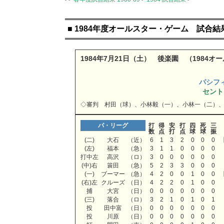
■ 1984年度オールスター・ゲーム 試合結
1984年7月21日（土） 後楽園 （1984
パシフ
セント
◇審判 村田（球）、小林毅（一）、小林一（二）
パ・リーグ
打
得
安
打
四
死
三
数
点
打
点
球
球
振
(二)
大石
（近）
6
1
3
2
0
0
0
(左)
福本
（急）
3
1
1
0
0
0
0
打中左
高沢
（ロ）
3
0
0
0
0
0
0
(中)右
簑田
（急）
5
2
3
3
0
0
0
(一)
ブーマー
（急）
4
2
0
0
1
0
0
(右)左
クルーズ
（日）
4
2
2
0
1
0
0
捕
大宮
（日）
0
0
0
0
0
0
0
(三)
落合
（ロ）
3
2
1
0
1
0
1
投
田中富
（日）
0
0
0
0
0
0
0
投
川原
（日）
0
0
0
0
0
0
0