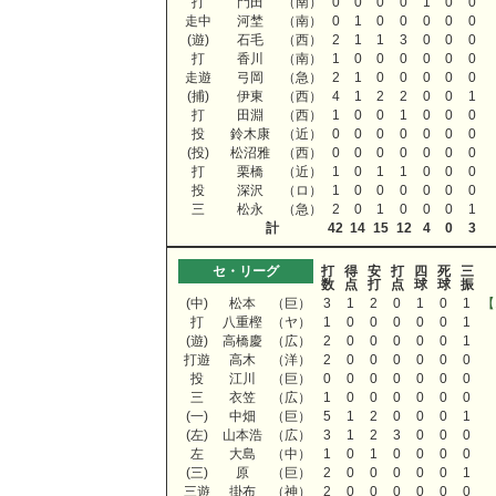
打
門田
（南）
0
0
0
0
1
0
0
走中
河埜
（南）
0
1
0
0
0
0
0
(遊)
石毛
（西）
2
1
1
3
0
0
0
打
香川
（南）
1
0
0
0
0
0
0
走遊
弓岡
（急）
2
1
0
0
0
0
0
(捕)
伊東
（西）
4
1
2
2
0
0
1
打
田淵
（西）
1
0
0
1
0
0
0
投
鈴木康
（近）
0
0
0
0
0
0
0
(投)
松沼雅
（西）
0
0
0
0
0
0
0
打
栗橋
（近）
1
0
1
1
0
0
0
投
深沢
（ロ）
1
0
0
0
0
0
0
三
松永
（急）
2
0
1
0
0
0
1
計
42
14
15
12
4
0
3
セ・リーグ
打
得
安
打
四
死
三
数
点
打
点
球
球
振
(中)
松本
（巨）
3
1
2
0
1
0
1
【
打
八重樫
（ヤ）
1
0
0
0
0
0
1
(遊)
高橋慶
（広）
2
0
0
0
0
0
1
打遊
高木
（洋）
2
0
0
0
0
0
0
投
江川
（巨）
0
0
0
0
0
0
0
三
衣笠
（広）
1
0
0
0
0
0
0
(一)
中畑
（巨）
5
1
2
0
0
0
1
(左)
山本浩
（広）
3
1
2
3
0
0
0
左
大島
（中）
1
0
1
0
0
0
0
(三)
原
（巨）
2
0
0
0
0
0
1
三遊
掛布
（神）
2
0
0
0
0
0
0