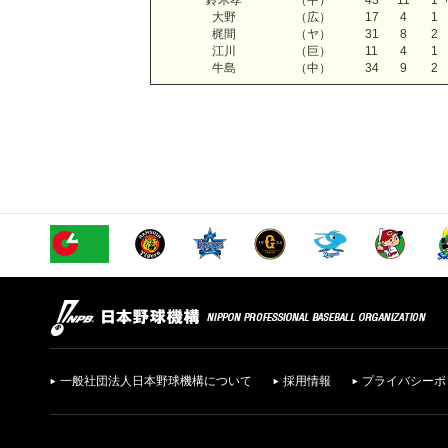
鈴木孝
（中）
43
11
1
大野
（広）
17
4
1
梶間
（ヤ）
31
8
2
江川
（巨）
11
4
1
牛島
（中）
34
9
2
一般社団法人日本野球機構について
採用情報
プライバシーポ