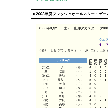
■ 2008年度フレッシュオールスター・ゲ
2008年8月2日（土） 山形タカスタ （2
ウエ
イー
◇審判 石山（球）、鈴木（一）、原（二）、工藤
ウ・リーグ
打
得
安
打
数
点
打
点
(二)三
坂
（神）
4
1
2
0
三
福田
（ソ）
1
0
0
0
(遊)二
岩﨑
（中）
4
0
2
1
(中)
長谷川
（ソ）
5
0
3
1
(指)
松山
（広）
5
0
0
0
(一)
岡田
（サ）
3
0
0
0
遊
谷
（中）
1
0
0
0
(三)一
野原
（神）
4
0
2
0
(右)
吉良
（サ）
4
1
2
1
(捕)
髙谷
（ソ）
3
0
0
0