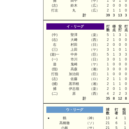
捕
田中
（中）
1
0
1
0
(左)
鈴木
（広）
2
0
0
0
打左
丸
（広）
2
1
1
0
計
39
3
13
3
イ・リーグ
打
得
安
打
数
点
打
点
(中)
聖澤
（楽）
5
1
3
1
(右)
大﨑
（西）
2
1
0
0
右
村田
（日）
2
0
0
0
(三)
上田
（ヤ）
3
1
0
1
(遊)一
中井
（巨）
5
1
3
3
(一)
市川
（日）
3
0
1
0
遊
鬼崎
（ヤ）
1
0
0
0
(指)
高森
（湘）
3
0
0
0
打指
加治前
（巨）
1
0
0
0
(左)
佐藤
（ロ）
2
1
1
0
(捕)
黒羽根
（湘）
2
1
1
0
捕
伊志嶺
（楽）
2
0
1
0
(二)
原
（西）
4
2
2
3
計
35
8
12
8
ウ・リーグ
球
打
投
数
者
回
●
鶴
（神）
13
4
1
高橋徹
（ソ）
21
6
1
小林
（サ）
21
5
1