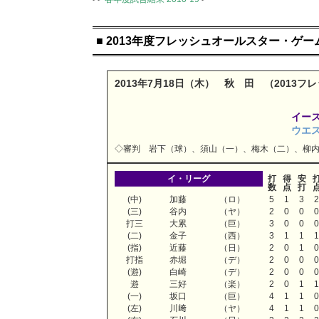
■ 2013年度フレッシュオールスター・ゲ
2013年7月18日（木） 秋 田 （2013
イー
ウエ
◇審判 岩下（球）、須山（一）、梅木（二）、柳
イ・リーグ
打
得
安
数
点
打
(中)
加藤
（ロ）
5
1
3
(三)
谷内
（ヤ）
2
0
0
打三
大累
（巨）
3
0
0
(二)
金子
（西）
3
1
1
(指)
近藤
（日）
2
0
1
打指
赤堀
（デ）
2
0
0
(遊)
白崎
（デ）
2
0
0
遊
三好
（楽）
2
0
1
(一)
坂口
（巨）
4
1
1
(左)
川﨑
（ヤ）
4
1
1