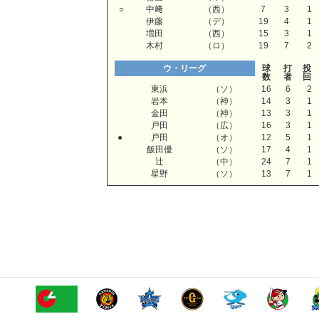
○
中﨑
（西）
7
3
1
伊藤
（デ）
19
4
1
増田
（西）
15
3
1
木村
（ロ）
19
7
2
ウ・リーグ
球
打
投
数
者
回
東浜
（ソ）
16
6
2
岩本
（神）
14
3
1
金田
（神）
13
3
1
戸田
（広）
16
3
1
●
戸田
（オ）
12
5
1
飯田優
（ソ）
17
4
1
辻
（中）
24
7
1
星野
（ソ）
13
7
1