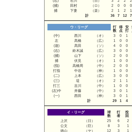
(右)
石川
（日）
3
2
2
(捕)
田村
（ロ）
2
0
0
捕
下妻
（楽）
2
1
2
計
36
7
12
ウ・リーグ
打
得
安
数
点
打
(中)
西川
（オ）
3
0
1
左
髙橋
（広）
1
0
0
(遊)
髙田
（ソ）
4
0
0
(右)
鈴木誠
（広）
3
0
0
(捕)
山下
（ソ）
2
0
0
捕
伏見
（オ）
1
0
0
(指)
高橋周
（中）
2
0
0
打指
中谷
（神）
1
0
0
(二)
上本
（広）
3
0
0
(三)
堤
（オ）
2
1
1
打三
吉川
（中）
1
0
0
(左)中
井藤
（中）
3
0
1
(一)
西田
（神）
3
0
1
計
29
1
4
イ・リーグ
球
打
投
数
者
回
上沢
（日）
25
6
2
公文
（巨）
8
3
1
徳山
（ヤ）
12
3
1