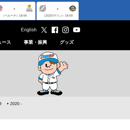
-
-
（ベルーナ）
18:00
（ZOZOマリン）
18:00
English
ュース
事業・振興
グッズ
9
2020 -