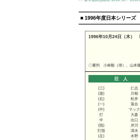
■ 1996年度日本シリー
1996年10月24日（木）
◇審判 小林毅（球）、山本
巨 人
(三)
仁志
(遊)
川相
(右)
松井
(一)
落合
(中)
マック
打
大森
中
出口
(指)
岸川
打指
清水
(左)
水野