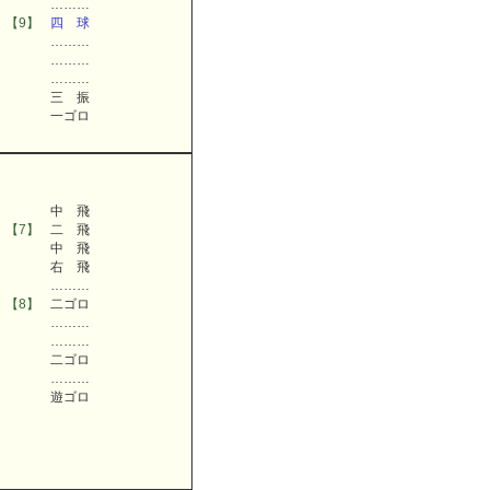
………
【9】
四 球
………
………
………
三 振
一ゴロ
中 飛
【7】
二 飛
中 飛
右 飛
………
【8】
二ゴロ
………
………
二ゴロ
………
遊ゴロ