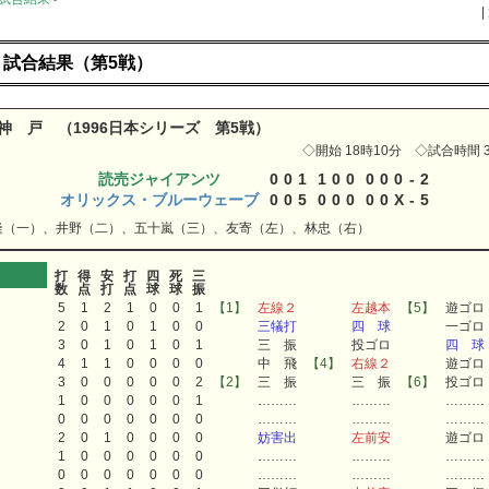
|
ズ 試合結果（第5戦）
 神 戸 （1996日本シリーズ 第5戦）
◇開始 18時10分 ◇試合時間 3
読売ジャイアンツ
0
0
1
1
0
0
0
0
0
-
2
オリックス・ブルーウェーブ
0
0
5
0
0
0
0
0
X
-
5
隆（一）、井野（二）、五十嵐（三）、友寄（左）、林忠（右）
打
得
安
打
四
死
三
数
点
打
点
球
球
振
5
1
2
1
0
0
1
【1】
左線２
左越本
【5】
遊ゴロ
2
0
1
0
1
0
0
三犠打
四 球
一ゴロ
3
0
1
0
1
0
1
三 振
投ゴロ
四 球
4
1
1
0
0
0
0
中 飛
【4】
右線２
遊ゴロ
3
0
0
0
0
0
2
【2】
三 振
三 振
【6】
投ゴロ
1
0
0
0
0
0
1
………
………
………
0
0
0
0
0
0
0
………
………
………
2
0
1
0
0
0
0
妨害出
左前安
遊ゴロ
1
0
0
0
0
0
0
………
………
………
0
0
0
0
0
0
0
………
………
………