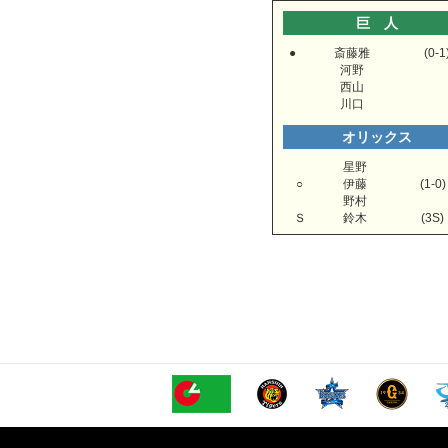
巨 人
●
斎藤雅
(0-1
河野
西山
川口
オリックス
星野
○
伊藤
(1-0)
野村
Ｓ
鈴木
(3S)