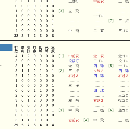
3
0
1
1
0
0
1
三併打
中前安
三 振
0
0
0
0
1
0
0
………
………
………
1
0
0
0
0
0
0
【3】
左 飛
………
………
1
0
0
0
0
0
0
………
一ゴロ
………
1
0
0
0
0
0
1
………
………
【7】
三 振
1
0
0
0
0
0
1
………
………
………
4
0
0
0
0
0
0
中 飛
二 直
三ゴロ
32
2
7
2
3
0
8
打
得
安
打
四
死
三
数
点
打
点
球
球
振
4
1
2
0
0
0
0
【1】
中前安
遊 安
遊ゴロ
3
0
0
0
0
0
0
投犠打
二ゴロ
投ゴロ
ー
3
1
0
0
1
0
0
遊 飛
四 球
【5】
一ゴロ
3
1
1
2
1
0
1
【2】
三 振
左線２
四 球
2
1
2
0
1
0
0
右越３
四 球
右越２
1
0
0
0
0
0
0
………
………
………
1
0
0
0
0
0
1
三 振
………
………
0
0
0
1
1
0
0
………
四 球
………
2
0
0
0
0
0
0
………
………
三ゴロ
3
0
1
2
0
0
0
左 飛
右越２
投ゴロ
1
0
0
0
0
0
0
………
………
………
3
0
0
0
0
0
1
【3】
中 飛
三 振
【6】
遊ゴロ
0
0
0
0
0
0
0
………
………
………
3
1
1
0
0
0
1
右前安
【4】
中 飛
三 振
29
5
7
5
4
0
4