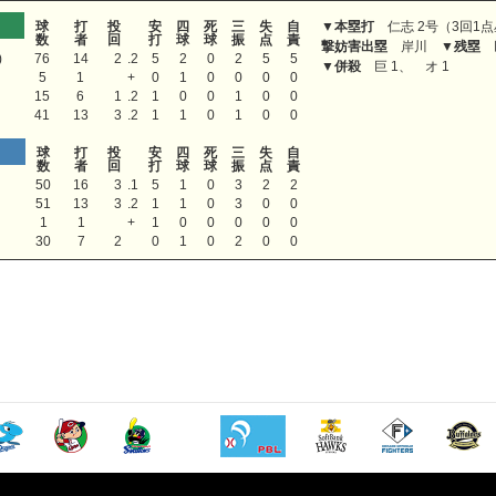
球
打
投
安
四
死
三
失
自
▼
本塁打
仁志 2号（3回1
数
者
回
打
球
球
振
点
責
撃妨害出塁
岸川 ▼
残塁
巨
)
76
14
2
.2
5
2
0
2
5
5
▼
併殺
巨 1、 オ 1
5
1
+
0
1
0
0
0
0
15
6
1
.2
1
0
0
1
0
0
41
13
3
.2
1
1
0
1
0
0
球
打
投
安
四
死
三
失
自
数
者
回
打
球
球
振
点
責
50
16
3
.1
5
1
0
3
2
2
51
13
3
.2
1
1
0
3
0
0
1
1
+
1
0
0
0
0
0
30
7
2
0
1
0
2
0
0