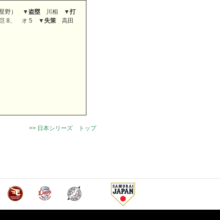
点星野） ▼
盗塁
川相 ▼
打
 8、 オ 5 ▼
失策
高田
>> 日本シリーズ トップ