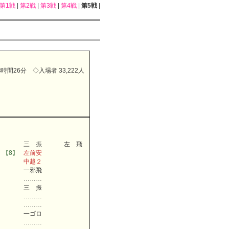
第1戦
|
第2戦
|
第3戦
|
第4戦
|
第5戦
|
時間26分 ◇入場者 33,222人
三 振
左 飛
【8】
左前安
中越２
一邪飛
………
三 振
………
………
一ゴロ
………