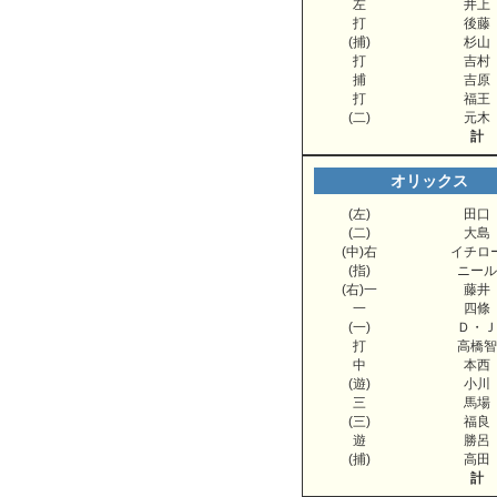
左
井上
打
後藤
(捕)
杉山
打
吉村
捕
吉原
打
福王
(二)
元木
計
オリックス
(左)
田口
(二)
大島
(中)右
イチロ
(指)
ニール
(右)一
藤井
一
四條
(一)
Ｄ・Ｊ
打
高橋智
中
本西
(遊)
小川
三
馬場
(三)
福良
遊
勝呂
(捕)
高田
計