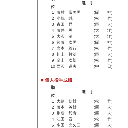
選 手
位
1
藤村 富美男
(阪 神)
2
小鶴 誠
(松 竹)
3
青田 昇
(巨 人)
4
藤井 勇
(大 洋)
5
大沢 清
(大 洋)
6
後藤 次男
(阪 神)
7
岩本 義行
(松 竹)
8
川上 哲治
(巨 人)
9
金山 次郎
(松 竹)
10
西沢 道夫
(中 日)
■ 個人投手成績
順
選 手
位
1
大島 信雄
(松 竹)
2
藤本 英雄
(巨 人)
3
別所 毅彦
(巨 人)
4
江田 貢一
(松 竹)
5
多田 文久三
(巨 人)