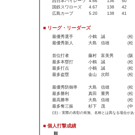
西日本パイレーツ
4.66
136
50
国鉄スワローズ
4.67
138
42
広島カープ
5.20
138
41
■ リーグ・リーダーズ
最優秀選手
小鶴 誠
(
最優秀新人
大島 信雄
(
首位打者
藤村 富美男
(
最多本塁打
小鶴 誠
(
最多打点
小鶴 誠
(
最多盗塁
金山 次郎
(
最優秀防御率
大島 信雄
(
最多勝利
真田 重男
(
最高勝率
大島 信雄
(
最多奪三振
杉下 茂
(
(注)：実際の表彰の有無、名称とは異なる場合があ
■ 個人打撃成績
順