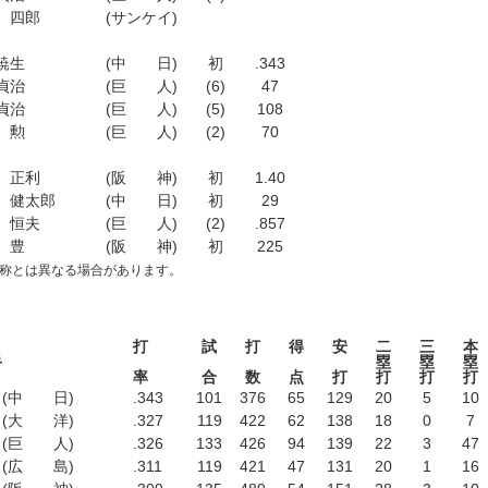
 四郎
(サンケイ)
暁生
(中 日)
初
.343
貞治
(巨 人)
(6)
47
貞治
(巨 人)
(5)
108
 勲
(巨 人)
(2)
70
 正利
(阪 神)
初
1.40
 健太郎
(中 日)
初
29
 恒夫
(巨 人)
(2)
.857
 豊
(阪 神)
初
225
名称とは異なる場合があります。
打
試
打
得
安
二
三
本
手
塁
塁
塁
率
合
数
点
打
打
打
打
(中 日)
.343
101
376
65
129
20
5
10
(大 洋)
.327
119
422
62
138
18
0
7
(巨 人)
.326
133
426
94
139
22
3
47
(広 島)
.311
119
421
47
131
20
1
16