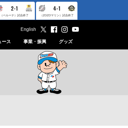
2-1
4-1
（ベルーナ）
試合終了
（ZOZOマリン）
試合終了
English
ュース
事業・振興
グッズ