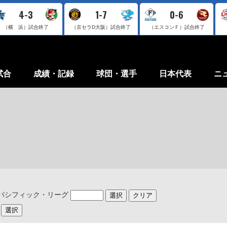
4-3
1-7
0-6
（横 浜）
試合終了
（京セラD大阪）
試合終了
（エスコンＦ）
試合終了
試合
成績・記録
球団・選手
日本代表
ニ
パシフィック・リーグ