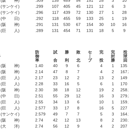
(阪 神)
.309
135
489
54
151
28
3
10
(サンケイ)
.299
107
405
45
121
12
6
3
(サンケイ)
.296
117
439
72
130
27
1
28
(中 日)
.292
118
455
59
133
25
1
19
(阪 神)
.291
131
530
67
154
30
10
16
(巨 人)
.289
131
454
71
131
18
5
9
防
試
勝
敗
セ
完
完
投
手
御
｜
封
球
率
合
利
北
ブ
投
勝
回
(阪 神)
1.40
40
9
6
4
1
135
(阪 神)
2.14
47
8
7
4
2
167
.
(巨 人)
2.17
23
12
2
13
2
149
(巨 人)
2.28
33
16
5
6
1
170
(阪 神)
2.30
38
18
12
19
2
258
.
(中 日)
2.51
55
29
12
16
3
279
.
(巨 人)
2.55
34
13
6
10
1
159
.
(巨 人)
2.577
33
17
8
16
5
227
(サンケイ)
2.579
49
7
7
5
3
164
.
(阪 神)
2.74
42
12
13
8
2
230
.
(大 洋)
2.74
56
12
9
4
2
207