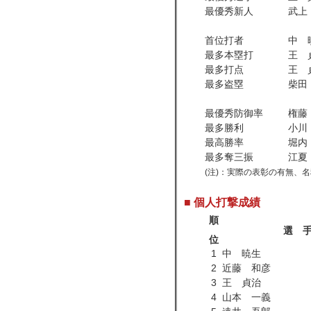
最優秀新人
武上
首位打者
中 
最多本塁打
王 
最多打点
王 
最多盗塁
柴田
最優秀防御率
権藤
最多勝利
小川
最高勝率
堀内
最多奪三振
江夏
(注)：実際の表彰の有無、
■ 個人打撃成績
順
選 
位
1
中 暁生
2
近藤 和彦
3
王 貞治
4
山本 一義