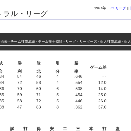
［
1967年
］
パ･リーグ
||
ントラル・リーグ
勝敗表
‐
チーム打撃成績
‐
チーム投手成績
‐
リーグ・リーダーズ
‐
個人打撃成績
‐
個人
試
勝
敗
引
勝
ゲーム差
合
利
北
分
率
34
84
46
4
.646
- -
34
72
58
4
.554
12.0
36
70
60
6
.538
14.0
35
59
71
5
.454
25.0
35
58
72
5
.446
26.0
38
47
83
8
.362
37.0
試
打
得
安
二
三
本
打
盗