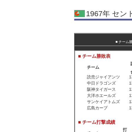
1967年 セ
■
チーム
■ チーム勝敗表
チーム
読売ジャイアンツ
1
中日ドラゴンズ
1
阪神タイガース
1
大洋ホエールズ
1
サンケイアトムズ
1
広島カープ
1
■ チーム打撃成績
打