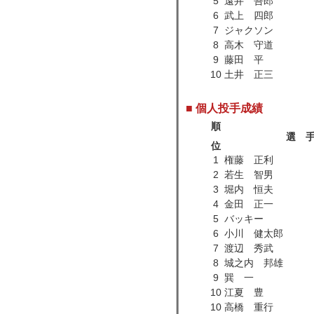
5
遠井 吾郎
6
武上 四郎
7
ジャクソン
8
高木 守道
9
藤田 平
10
土井 正三
■ 個人投手成績
順
選 
位
1
権藤 正利
2
若生 智男
3
堀内 恒夫
4
金田 正一
5
バッキー
6
小川 健太郎
7
渡辺 秀武
8
城之内 邦雄
9
巽 一
10
江夏 豊
10
高橋 重行