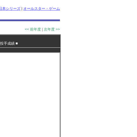
日本シリーズ
|
オールスター・ゲーム
<< 前年度
|
次年度 >>
投手成績
■