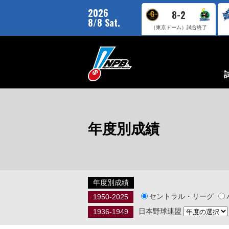
2026
8-2
8/8 Sat.
（東京ドーム）
試合終了
年度別成績
年度別成績
セントラル・リーグ
1950-2025
日本野球連盟
1936-1949