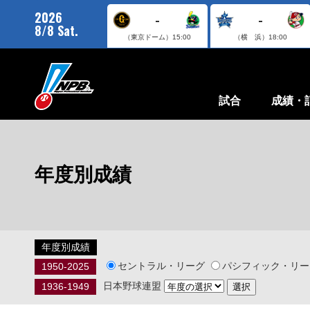
2026
-
-
8/8 Sat.
（東京ドーム）
15:00
（横 浜）
18:00
試合
成績・
年度別成績
年度別成績
セントラル・リーグ
パシフィック・リー
1950-2025
日本野球連盟
1936-1949