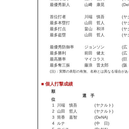
最優秀新人
山﨑 康晃
(De
首位打者
川端 慎吾
(ヤ
最多本塁打
山田 哲人
(ヤ
最多打点
畠山 和洋
(ヤ
最多盗塁
山田 哲人
(ヤ
最優秀防御率
ジョンソン
(広
最多勝利
前田 健太
(広
最高勝率
マイコラス
(巨
最多奪三振
藤浪 晋太郎
(阪
(注)：実際の表彰の有無、名称とは異なる場合があ
■ 個人打撃成績
順
選 手
位
1
川端 慎吾
(ヤクルト)
2
山田 哲人
(ヤクルト)
3
筒香 嘉智
(DeNA)
4
ルナ
(中 日)