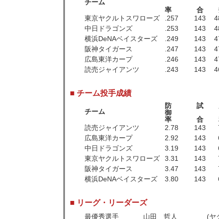
チーム
率
合
東京ヤクルトスワローズ
.257
143
4
中日ドラゴンズ
.253
143
4
横浜DeNAベイスターズ
.249
143
4
阪神タイガース
.247
143
4
広島東洋カープ
.246
143
4
読売ジャイアンツ
.243
143
4
■ チーム投手成績
防
試
チーム
御
率
合
読売ジャイアンツ
2.78
143
広島東洋カープ
2.92
143
中日ドラゴンズ
3.19
143
東京ヤクルトスワローズ
3.31
143
阪神タイガース
3.47
143
横浜DeNAベイスターズ
3.80
143
■ リーグ・リーダーズ
最優秀選手
山田 哲人
(ヤ