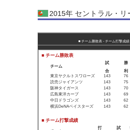
2015年 セントラル・リ
■
チーム勝敗表
‐
チーム打撃成績
■ チーム勝敗表
試
勝
チーム
合
利
東京ヤクルトスワローズ
143
76
読売ジャイアンツ
143
75
阪神タイガース
143
70
広島東洋カープ
143
69
中日ドラゴンズ
143
62
横浜DeNAベイスターズ
143
62
■ チーム打撃成績
打
試