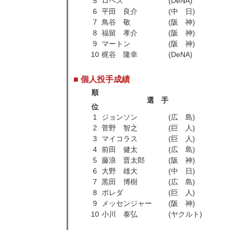
5
ロペス
(DeNA)
6
平田 良介
(中 日)
7
鳥谷 敬
(阪 神)
8
福留 孝介
(阪 神)
9
マートン
(阪 神)
10
梶谷 隆幸
(DeNA)
■ 個人投手成績
順
選 手
位
1
ジョンソン
(広 島)
2
菅野 智之
(巨 人)
3
マイコラス
(巨 人)
4
前田 健太
(広 島)
5
藤浪 晋太郎
(阪 神)
6
大野 雄大
(中 日)
7
黒田 博樹
(広 島)
8
ポレダ
(巨 人)
9
メッセンジャー
(阪 神)
10
小川 泰弘
(ヤクルト)