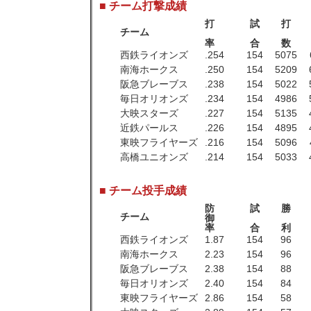
■ チーム打撃成績
打
試
打
チーム
率
合
数
西鉄ライオンズ
.254
154
5075
南海ホークス
.250
154
5209
阪急ブレーブス
.238
154
5022
毎日オリオンズ
.234
154
4986
大映スターズ
.227
154
5135
近鉄パールス
.226
154
4895
東映フライヤーズ
.216
154
5096
高橋ユニオンズ
.214
154
5033
■ チーム投手成績
防
試
勝
チーム
御
率
合
利
西鉄ライオンズ
1.87
154
96
南海ホークス
2.23
154
96
阪急ブレーブス
2.38
154
88
毎日オリオンズ
2.40
154
84
東映フライヤーズ
2.86
154
58