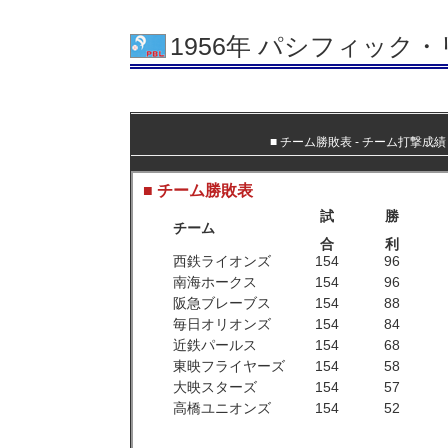
1956年 パシフィック
■
チーム勝敗表
‐
チーム打撃成績
■ チーム勝敗表
試
勝
チーム
合
利
西鉄ライオンズ
154
96
南海ホークス
154
96
阪急ブレーブス
154
88
毎日オリオンズ
154
84
近鉄パールス
154
68
東映フライヤーズ
154
58
大映スターズ
154
57
高橋ユニオンズ
154
52