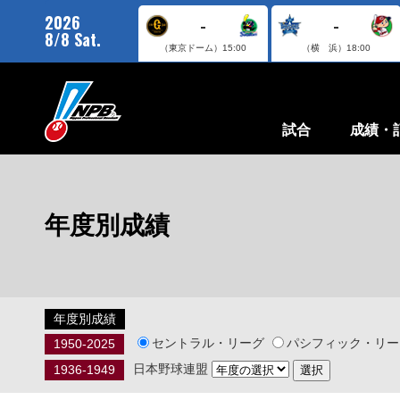
2026
-
-
8/8 Sat.
（東京ドーム）
15:00
（横 浜）
18:00
試合
成績・
年度別成績
年度別成績
セントラル・リーグ
パシフィック・リー
1950-2025
日本野球連盟
1936-1949