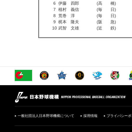
6
伊藤 四郎
(高 橋)
7
植村 義信
(毎 日)
8
荒巻 淳
(毎 日)
9
梶本 隆夫
(阪 急)
10
武智 文雄
(近 鉄)
一般社団法人日本野球機構について
採用情報
プライバシーポ