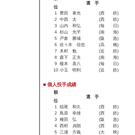
選 手
位
1
豊田 泰光
(西 鉄)
2
中西 太
(西 鉄)
3
山内 和弘
(毎 日)
4
杉山 光平
(南 海)
5
戸倉 勝城
(阪 急)
6
佐々木 信也
(高 橋)
7
木村 勉
(近 鉄)
8
森下 正夫
(南 海)
9
榎本 喜八
(毎 日)
10
小玉 明利
(近 鉄)
■ 個人投手成績
順
選 手
位
1
稲尾 和久
(西 鉄)
2
島原 幸雄
(西 鉄)
3
種田 弘
(阪 急)
4
西村 貞朗
(西 鉄)
5
三浦 方義
(大 映)