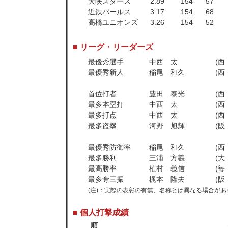
大映スターズ
2.89
154
57
近鉄パールス
3.17
154
68
高橋ユニオンズ
3.26
154
52
■ リーグ・リーダーズ
最優秀選手
中西 太
(
最優秀新人
稲尾 和久
(
首位打者
豊田 泰光
(
最多本塁打
中西 太
(
最多打点
中西 太
(
最多盗塁
河野 旭輝
(
最優秀防御率
稲尾 和久
(
最多勝利
三浦 方義
(
最高勝率
植村 義信
(
最多奪三振
梶本 隆夫
(
(注)：実際の表彰の有無、名称とは異なる場合があ
■ 個人打撃成績
順