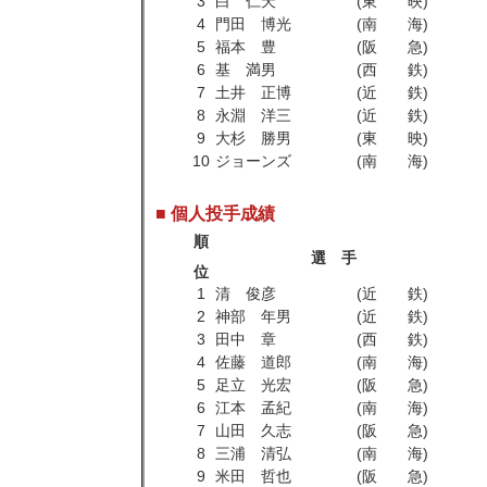
3
白 仁天
(東 映)
4
門田 博光
(南 海)
5
福本 豊
(阪 急)
6
基 満男
(西 鉄)
7
土井 正博
(近 鉄)
8
永淵 洋三
(近 鉄)
9
大杉 勝男
(東 映)
10
ジョーンズ
(南 海)
■ 個人投手成績
順
選 手
位
1
清 俊彦
(近 鉄)
2
神部 年男
(近 鉄)
3
田中 章
(西 鉄)
4
佐藤 道郎
(南 海)
5
足立 光宏
(阪 急)
6
江本 孟紀
(南 海)
7
山田 久志
(阪 急)
8
三浦 清弘
(南 海)
9
米田 哲也
(阪 急)