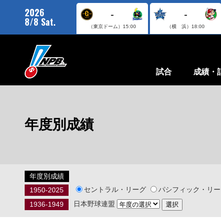
2026
-
-
8/8 Sat.
（東京ドーム）
15:00
（横 浜）
18:00
試合
成績・
年度別成績
年度別成績
セントラル・リーグ
パシフィック・リー
1950-2025
日本野球連盟
1936-1949