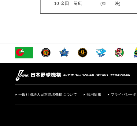
10
金田 留広
(東 映)
一般社団法人日本野球機構について
採用情報
プライバシーポ