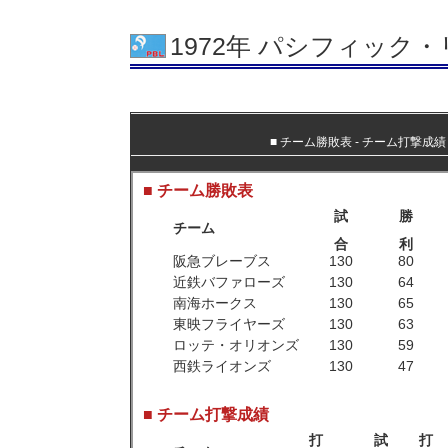
1972年 パシフィック
■
チーム勝敗表
‐
チーム打撃成績
■ チーム勝敗表
試
勝
チーム
合
利
阪急ブレーブス
130
80
近鉄バファローズ
130
64
南海ホークス
130
65
東映フライヤーズ
130
63
ロッテ・オリオンズ
130
59
西鉄ライオンズ
130
47
■ チーム打撃成績
打
試
打