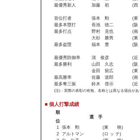
最優秀新人
加藤 初
(
首位打者
張本 勲
(
最多本塁打
長池 徳二
(
最多打点
野村 克也
(
大杉 勝男
(
最多盗塁
福本 豊
(
最優秀防御率
清 俊彦
(
最多勝利
山田 久志
(
金田 留広
(
最高勝率
佐藤 道郎
(
最多奪三振
鈴木 啓示
(
(注)：実際の表彰の有無、名称とは異なる場合があ
■ 個人打撃成績
順
選 手
位
1
張本 勲
(東 映)
2
アルトマン
(ロ ッ テ)