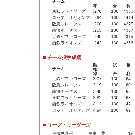
チーム
率
合
数
東映フライヤーズ
.270
130
4330
ロッテ・オリオンズ
.264
130
4414
阪急ブレーブス
.260
130
4275
南海ホークス
.253
130
4357
近鉄バファローズ
.248
130
4315
西鉄ライオンズ
.242
130
4236
■ チーム投手成績
防
試
勝
チーム
御
率
合
利
近鉄バファローズ
3.07
130
64
阪急ブレーブス
3.19
130
80
南海ホークス
3.48
130
65
東映フライヤーズ
3.82
130
63
西鉄ライオンズ
4.12
130
47
ロッテ・オリオンズ
4.54
130
59
■ リーグ・リーダーズ
最優秀選手
福本 豊
(