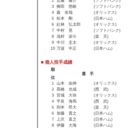
2
近藤 健介
(ソフトバンク)
3
柳田 悠岐
(ソフトバンク)
4
森 友哉
(オリックス)
5
松本 剛
(日本ハム)
6
紅林 弘太郎
(オリックス)
7
中村 晃
(ソフトバンク)
8
浅村 栄斗
(楽 天)
9
中川 圭太
(オリックス)
10
万波 中正
(日本ハム)
■ 個人投手成績
順
選 手
位
1
山本 由伸
(オリックス)
2
髙橋 光成
(西 武)
3
宮城 大弥
(オリックス)
4
平良 海馬
(西 武)
5
則本 昂大
(楽 天)
6
加藤 貴之
(日本ハム)
7
上沢 直之
(日本ハム)
8
伊藤 大海
(日本ハム)