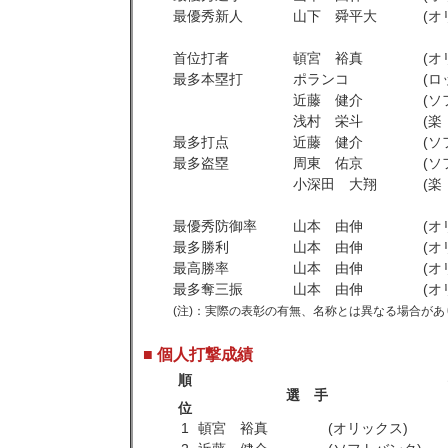
最優秀新人
山下 舜平大
(オ
首位打者
頓宮 裕真
(オ
最多本塁打
ポランコ
(ロ
近藤 健介
(ソ
浅村 栄斗
(楽
最多打点
近藤 健介
(ソ
最多盗塁
周東 佑京
(ソ
小深田 大翔
(楽
最優秀防御率
山本 由伸
(オ
最多勝利
山本 由伸
(オ
最高勝率
山本 由伸
(オ
最多奪三振
山本 由伸
(オ
(注)：実際の表彰の有無、名称とは異なる場合があ
■ 個人打撃成績
順
選 手
位
1
頓宮 裕真
(オリックス)