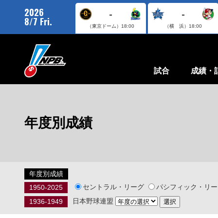
2026
-
-
8/7 Fri.
（東京ドーム）
18:00
（横 浜）
18:00
試合
成績・
年度別成績
年度別成績
セントラル・リーグ
パシフィック・リー
1950-2025
日本野球連盟
1936-1949