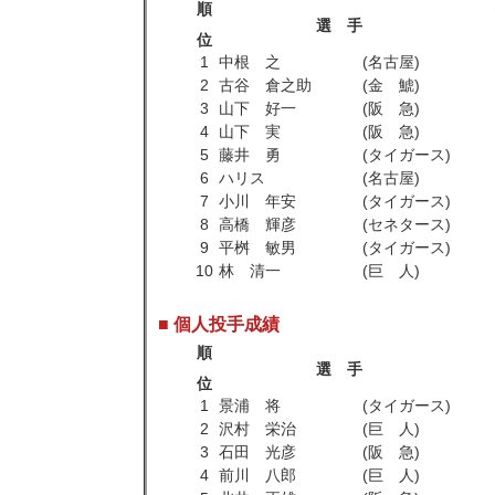
順
選 手
位
1
中根 之
(名古屋)
2
古谷 倉之助
(金 鯱)
3
山下 好一
(阪 急)
4
山下 実
(阪 急)
5
藤井 勇
(タイガース)
6
ハリス
(名古屋)
7
小川 年安
(タイガース)
8
高橋 輝彦
(セネタース)
9
平桝 敏男
(タイガース)
10
林 清一
(巨 人)
■ 個人投手成績
順
選 手
位
1
景浦 将
(タイガース)
2
沢村 栄治
(巨 人)
3
石田 光彦
(阪 急)
4
前川 八郎
(巨 人)