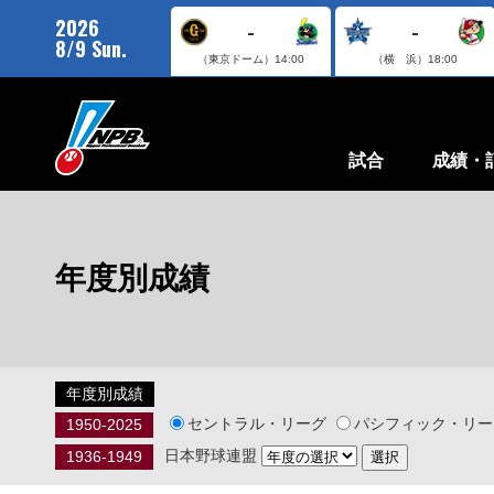
2026
-
-
8/9 Sun.
（東京ドーム）
14:00
（横 浜）
18:00
試合
成績・
年度別成績
年度別成績
セントラル・リーグ
パシフィック・リー
1950-2025
日本野球連盟
1936-1949