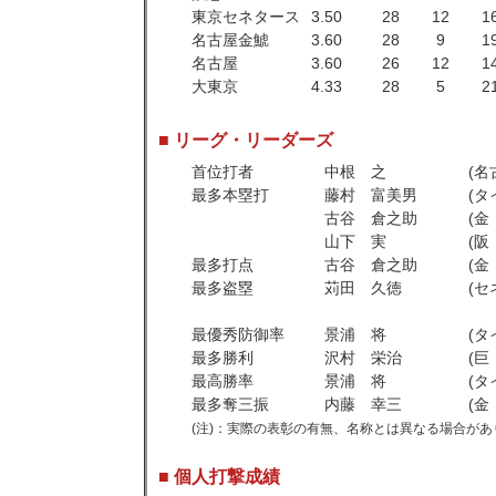
東京セネタース
3.50
28
12
1
名古屋金鯱
3.60
28
9
1
名古屋
3.60
26
12
1
大東京
4.33
28
5
2
■ リーグ・リーダーズ
首位打者
中根 之
(名
最多本塁打
藤村 富美男
(タ
古谷 倉之助
(金
山下 実
(阪
最多打点
古谷 倉之助
(金
最多盗塁
苅田 久徳
(セ
最優秀防御率
景浦 将
(タ
最多勝利
沢村 栄治
(巨
最高勝率
景浦 将
(タ
最多奪三振
内藤 幸三
(金
(注)：実際の表彰の有無、名称とは異なる場合があ
■ 個人打撃成績