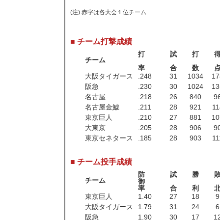
(注) 赤字は各大会１位チーム
■ チーム打撃成績
打
試
打
チーム
率
合
数
大阪タイガース
.248
31
1034
17
阪急
.230
30
1024
13
名古屋
.218
26
840
9
名古屋金鯱
.211
28
921
11
東京巨人
.210
27
881
10
大東京
.205
28
906
9
東京セネタース
.185
28
903
11
■ チーム投手成績
防
試
勝
チーム
御
率
合
利
東京巨人
1.40
27
18
9
大阪タイガース
1.79
31
24
6
阪急
1.90
30
17
1