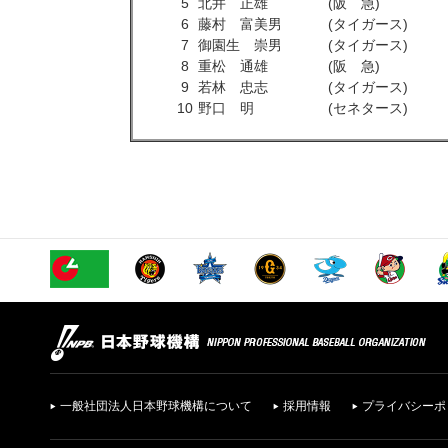
5
北井 正雄
(阪 急)
6
藤村 富美男
(タイガース)
7
御園生 崇男
(タイガース)
8
重松 通雄
(阪 急)
9
若林 忠志
(タイガース)
10
野口 明
(セネタース)
一般社団法人日本野球機構について
採用情報
プライバシーポ