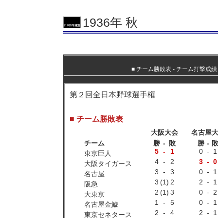
1936年 秋
■
チーム勝敗表
‐
チーム打撃成績
第２回全日本野球選手権
■ チーム勝敗表
大阪大会
名古屋
チーム
勝
-
敗
勝
-
5
-
1
0
-
1
東京巨人
4
-
2
3
-
0
大阪タイガース
3
-
3
0
-
1
名古屋
3
(1)
2
2
-
1
阪急
2
(1)
3
0
-
2
大東京
1
-
5
0
-
1
名古屋金鯱
2
-
4
2
-
1
東京セネタース