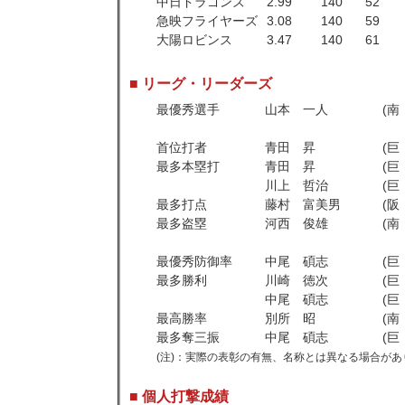
中日ドラゴンズ
2.99
140
52
急映フライヤーズ
3.08
140
59
大陽ロビンス
3.47
140
61
■ リーグ・リーダーズ
最優秀選手
山本 一人
(南
首位打者
青田 昇
(巨
最多本塁打
青田 昇
(巨
川上 哲治
(巨
最多打点
藤村 富美男
(阪
最多盗塁
河西 俊雄
(南
最優秀防御率
中尾 碩志
(巨
最多勝利
川崎 徳次
(巨
中尾 碩志
(巨
最高勝率
別所 昭
(南
最多奪三振
中尾 碩志
(巨
(注)：実際の表彰の有無、名称とは異なる場合があ
■ 個人打撃成績