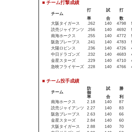
■ チーム打撃成績
打
試
打
チーム
率
合
数
大阪タイガース
.262
140
4798
読売ジャイアンツ
.256
140
4692
南海ホークス
.255
140
4772
阪急ブレーブス
.241
140
4783
大陽ロビンス
.236
140
4726
中日ドラゴンズ
.232
140
4683
金星スターズ
.229
140
4710
急映フライヤーズ
.228
140
4766
■ チーム投手成績
防
試
勝
チーム
御
率
合
利
南海ホークス
2.18
140
87
読売ジャイアンツ
2.27
140
83
阪急ブレーブス
2.63
140
66
金星スターズ
2.84
140
60
大阪タイガース
2.88
140
70