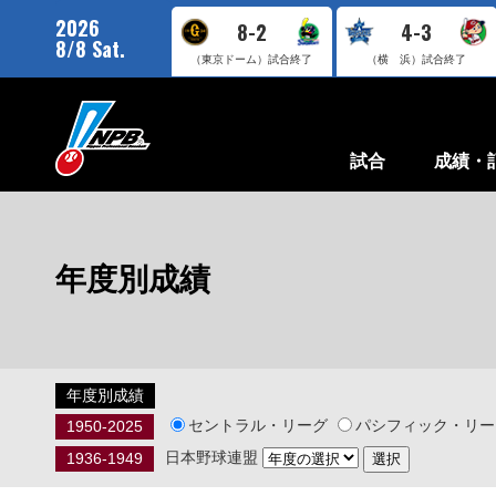
2026
8-2
4-3
8/8 Sat.
（東京ドーム）
試合終了
（横 浜）
試合終了
試合
成績・
年度別成績
年度別成績
セントラル・リーグ
パシフィック・リー
1950-2025
日本野球連盟
1936-1949