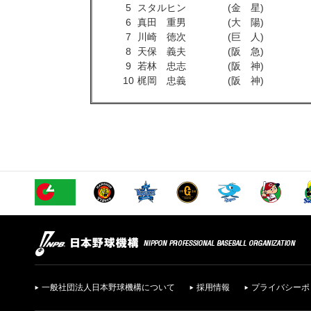
5
スタルヒン
(金 星)
6
真田 重男
(大 陽)
7
川崎 徳次
(巨 人)
8
天保 義夫
(阪 急)
9
若林 忠志
(阪 神)
10
梶岡 忠義
(阪 神)
一般社団法人日本野球機構について
採用情報
プライバシーポ