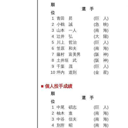
順
選 手
位
1
青田 昇
(巨 人)
2
小鶴 誠
(急 映)
3
山本 一人
(南 海)
4
辻井 弘
(大 陽)
5
川上 哲治
(巨 人)
6
笠原 和夫
(南 海)
7
藤村 富美男
(阪 神)
8
土井垣 武
(阪 神)
9
千葉 茂
(巨 人)
10
坪内 道則
(金 星)
■ 個人投手成績
順
選 手
位
1
中尾 碩志
(巨 人)
2
柚木 進
(南 海)
3
中谷 信夫
(南 海)
4
別所 昭
(南 海)