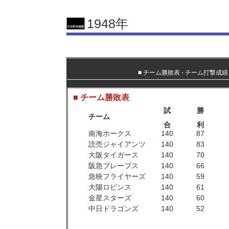
1948年
■
チーム勝敗表
‐
チーム打撃成績
■ チーム勝敗表
試
勝
チーム
合
利
南海ホークス
140
87
読売ジャイアンツ
140
83
大阪タイガース
140
70
阪急ブレーブス
140
66
急映フライヤーズ
140
59
大陽ロビンス
140
61
金星スターズ
140
60
中日ドラゴンズ
140
52