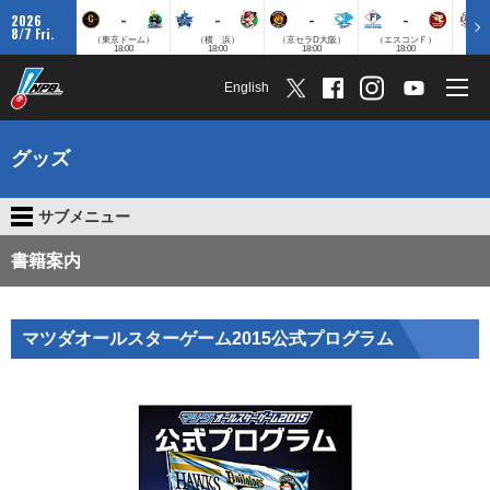
-
-
-
-
2026
8/7 Fri.
（東京ドーム）
（横 浜）
（京セラD大阪）
（エスコンＦ）
（
18:00
18:00
18:00
18:00
English
グッズ
サブメニュー
書籍案内
マツダオールスターゲーム2015公式プログラム