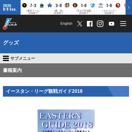
7-3
3-0
1-0
1-0
2026
8/9 Sun.
（東京ドーム）
（横 浜）
（京セラD大阪）
（エスコンＦ）
（
試合終了
試合終了
試合終了
試合終了
English
グッズ
サブメニュー
書籍案内
イースタン・リーグ観戦ガイド2018