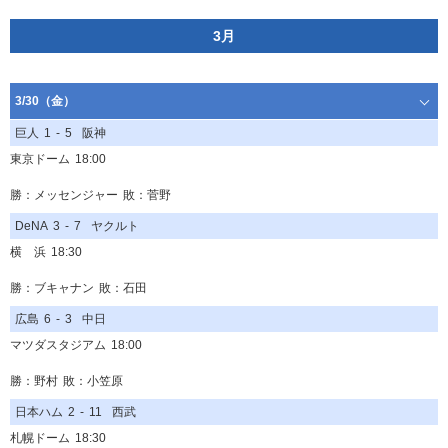
3月
3/30（金）
巨人
1
-
5
阪神
東京ドーム
18:00
勝：メッセンジャー
敗：菅野
DeNA
3
-
7
ヤクルト
横 浜
18:30
勝：ブキャナン
敗：石田
広島
6
-
3
中日
マツダスタジアム
18:00
勝：野村
敗：小笠原
日本ハム
2
-
11
西武
札幌ドーム
18:30