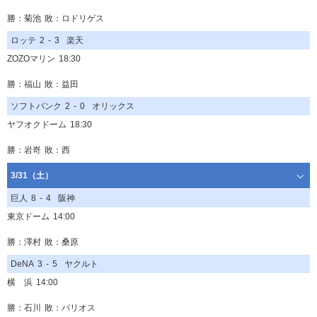
勝：菊池
敗：ロドリゲス
ロッテ
2
-
3
楽天
ZOZOマリン
18:30
勝：福山
敗：益田
ソフトバンク
2
-
0
オリックス
ヤフオクドーム
18:30
勝：岩嵜
敗：西
3/31（土）
巨人
8
-
4
阪神
東京ドーム
14:00
勝：澤村
敗：桑原
DeNA
3
-
5
ヤクルト
横 浜
14:00
勝：石川
敗：バリオス