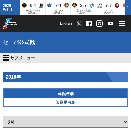
0-1
2-1
2-3
3-2
2026
8/7 Fri.
（東京ドーム）
（横 浜）
（京セラD大阪）
（エスコンＦ）
（
試合終了
試合終了
試合終了
試合終了
English
セ・パ公式戦
サブメニュー
2018年
日程詳細
印刷用PDF