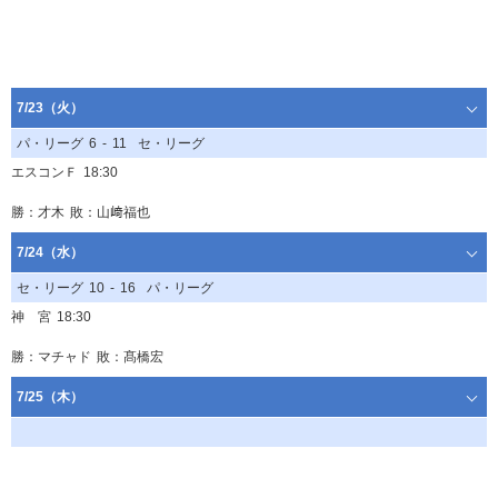
7/23（火）
パ・リーグ
6
-
11
セ・リーグ
エスコンＦ
18:30
勝：才木
敗：山﨑福也
7/24（水）
セ・リーグ
10
-
16
パ・リーグ
神 宮
18:30
勝：マチャド
敗：髙橋宏
7/25（木）