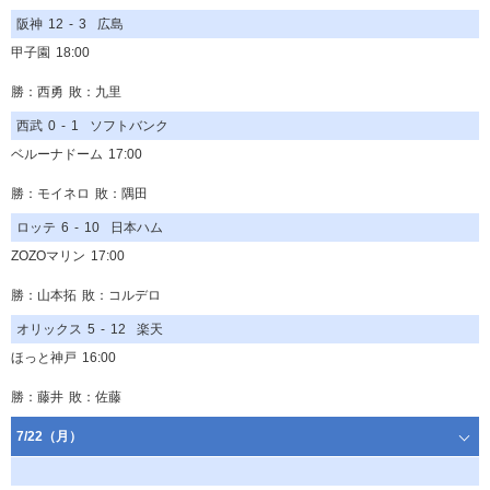
阪神
12
-
3
広島
甲子園
18:00
勝：西勇
敗：九里
西武
0
-
1
ソフトバンク
ベルーナドーム
17:00
勝：モイネロ
敗：隅田
ロッテ
6
-
10
日本ハム
ZOZOマリン
17:00
勝：山本拓
敗：コルデロ
オリックス
5
-
12
楽天
ほっと神戸
16:00
勝：藤井
敗：佐藤
7/22（月）