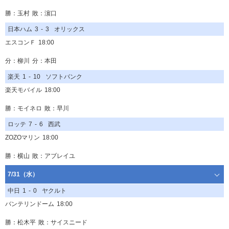
勝：玉村
敗：濵口
日本ハム
3
-
3
オリックス
エスコンＦ
18:00
分：柳川
分：本田
楽天
1
-
10
ソフトバンク
楽天モバイル
18:00
勝：モイネロ
敗：早川
ロッテ
7
-
6
西武
ZOZOマリン
18:00
勝：横山
敗：アブレイユ
7/31（水）
中日
1
-
0
ヤクルト
バンテリンドーム
18:00
勝：松木平
敗：サイスニード