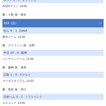
ロッテ
1
-
0
オリックス
ZOZOマリン
18:00
勝：小島
敗：曽谷
7/13（土）
巨人
6
-
1
DeNA
東京ドーム
14:00
勝：グリフィン
敗：吉野
中日
10
-
8
阪神
バンテリンドーム
14:00
勝：藤嶋
敗：漆原
広島
1
-
0
ヤクルト
マツダスタジアム
14:00
勝：黒原
敗：田口
日本ハム
3
-
2
ソフトバンク
エスコンＦ
14:00