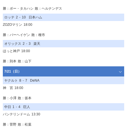
勝：ボー・タカハシ
敗：ヘルナンデス
ロッテ
2
-
10
日本ハム
ZOZOマリン
18:00
勝：バーヘイゲン
敗：種市
オリックス
2
-
3
楽天
ほっと神戸
18:00
勝：則本
敗：山下
7/21（日）
ヤクルト
8
-
7
DeNA
神 宮
18:00
勝：小澤
敗：坂本
中日
1
-
4
巨人
バンテリンドーム
13:30
勝：菅野
敗：松葉