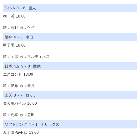
DeNA
0
-
6
巨人
横 浜
18:00
勝：菅野
敗：ケイ
阪神
4
-
3
中日
甲子園
18:00
勝：岡留
敗：マルティネス
日本ハム
9
-
0
西武
エスコンＦ
13:00
勝：伊藤
敗：菅井
楽天
8
-
7
ロッテ
楽天モバイル
16:00
勝：則本
敗：益田
ソフトバンク
4
-
1
オリックス
みずほPayPay
13:00