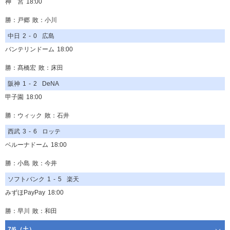
神 宮
18:00
勝：戸郷
敗：小川
中日
2
-
0
広島
バンテリンドーム
18:00
勝：髙橋宏
敗：床田
阪神
1
-
2
DeNA
甲子園
18:00
勝：ウィック
敗：石井
西武
3
-
6
ロッテ
ベルーナドーム
18:00
勝：小島
敗：今井
ソフトバンク
1
-
5
楽天
みずほPayPay
18:00
勝：早川
敗：和田
7/6（土）