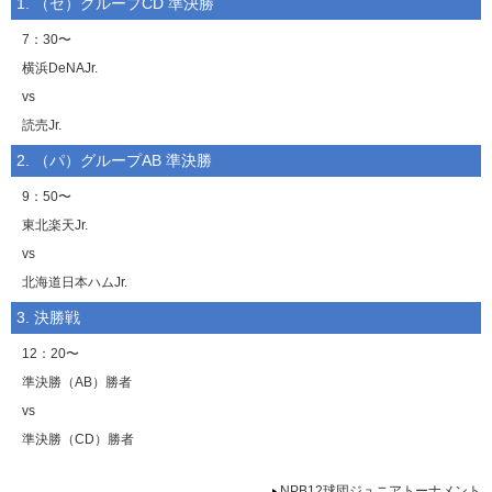
1. （セ）グループCD 準決勝
7：30〜
横浜DeNAJr.
vs
読売Jr.
2. （パ）グループAB 準決勝
9：50〜
東北楽天Jr.
vs
北海道日本ハムJr.
3. 決勝戦
12：20〜
準決勝（AB）勝者
vs
準決勝（CD）勝者
NPB12球団ジュニアトーナメント