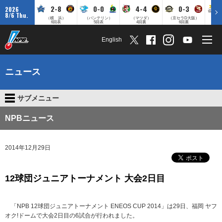
2-8
0-0
4-4
0-3
2026
8/6 Thu.
（横 浜）
（バンテリン）
（マツダ）
（京セラD大阪）
（みずほ
6回表
5回表
4回裏
6回裏
English
ニュース
サブメニュー
NPBニュース
2014年12月29日
12球団ジュニアトーナメント 大会2日目
「NPB 12球団ジュニアトーナメント ENEOS CUP 2014」は29日、福岡 ヤフ
オク!ドームで大会2日目の6試合が行われました。