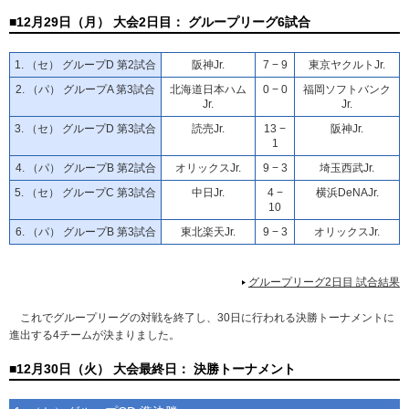
■12月29日（月） 大会2日目： グループリーグ6試合
1. （セ） グループD 第2試合
阪神Jr.
7 − 9
東京ヤクルトJr.
2. （パ） グループA 第3試合
北海道日本ハム
0 − 0
福岡ソフトバンク
Jr.
Jr.
3. （セ） グループD 第3試合
読売Jr.
13 −
阪神Jr.
1
4. （パ） グループB 第2試合
オリックスJr.
9 − 3
埼玉西武Jr.
5. （セ） グループC 第3試合
中日Jr.
4 −
横浜DeNAJr.
10
6. （パ） グループB 第3試合
東北楽天Jr.
9 − 3
オリックスJr.
グループリーグ2日目 試合結果
これでグループリーグの対戦を終了し、30日に行われる決勝トーナメントに
進出する4チームが決まりました。
■12月30日（火） 大会最終日： 決勝トーナメント