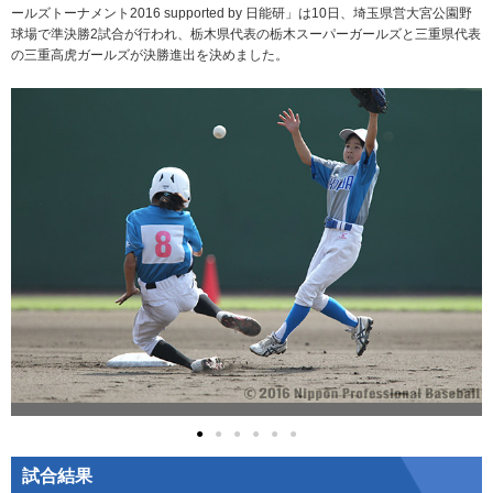
ールズトーナメント2016 supported by 日能研」は10日、埼玉県営大宮公園野
球場で準決勝2試合が行われ、栃木県代表の栃木スーパーガールズと三重県代表
の三重高虎ガールズが決勝進出を決めました。
●
●
●
●
●
●
試合結果