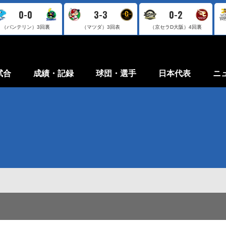
0-0
3-3
0-2
（バンテリン）
3回裏
（マツダ）
3回表
（京セラD大阪）
4回裏
試合
成績・記録
球団・選手
日本代表
ニ