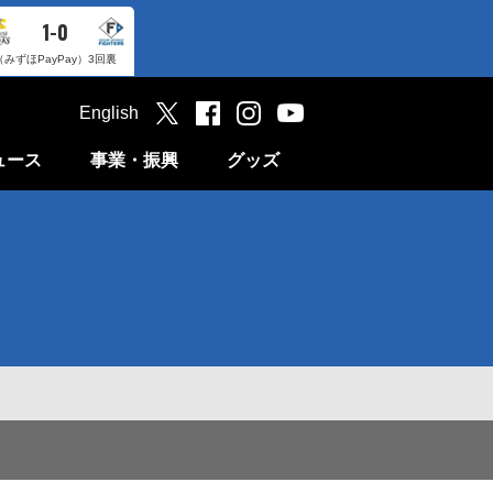
1-0
（みずほPayPay）
3回裏
English
ュース
事業・振興
グッズ