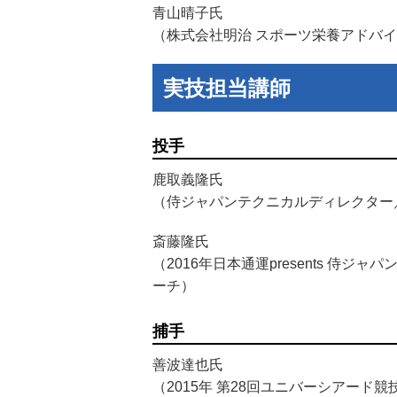
青山晴子氏
（株式会社明治 スポーツ栄養アドバイザ
実技担当講師
投手
鹿取義隆氏
（侍ジャパンテクニカルディレクター／
斎藤隆氏
（2016年日本通運presents 侍ジ
ーチ）
捕手
善波達也氏
（2015年 第28回ユニバーシアード