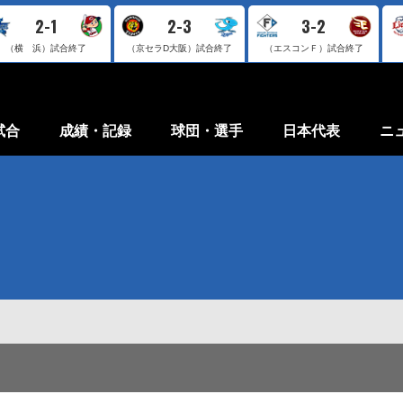
2-1
2-3
3-2
（横 浜）
試合終了
（京セラD大阪）
試合終了
（エスコンＦ）
試合終了
試合
成績・記録
球団・選手
日本代表
ニ