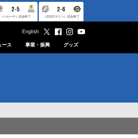
2-5
2-6
（ベルーナ）
試合終了
（ZOZOマリン）
試合終了
English
ュース
事業・振興
グッズ