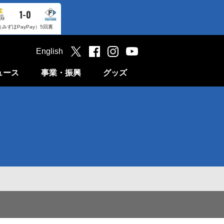
1-0
（みずほPayPay）
5回裏
English
ュース
事業・振興
グッズ