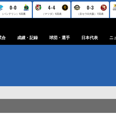
0-0
4-4
0-3
（バンテリン）
5回裏
（マツダ）
5回表
（京セラD大阪）
7回表
試合
成績・記録
球団・選手
日本代表
ニ