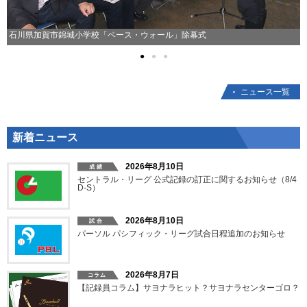
石川県加賀市錦城小学校「ベース・ウォール」除幕式
●
●
●
ニュース一覧
新着ニュース
2026年8月10日
セントラル・リーグ 公式記録の訂正に関するお知らせ（8/4
D-S）
2026年8月10日
パーソル パシフィック・リーグ試合日程追加のお知らせ
2026年8月7日
【記録員コラム】サヨナラヒット？サヨナラセンターゴロ？