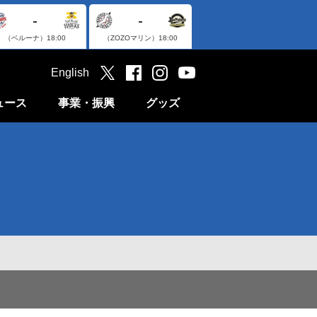
-
-
（ベルーナ）
18:00
（ZOZOマリン）
18:00
English
ュース
事業・振興
グッズ