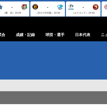
-
-
-
（横 浜）
18:00
（京セラD大阪）
18:00
（エスコンＦ）
15:00
試合
成績・記録
球団・選手
日本代表
ニ