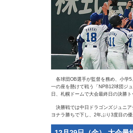
各球団OB選手が監督を務め、小学5
一の座を懸けて戦う「NPB12球団ジュニアト
日、札幌ドームで大会最終日の決勝ト
決勝戦では中日ドラゴンズジュニアチ
ヨナラ勝ちで下し、2年ぶり3度目の
12月29日（金） 大会