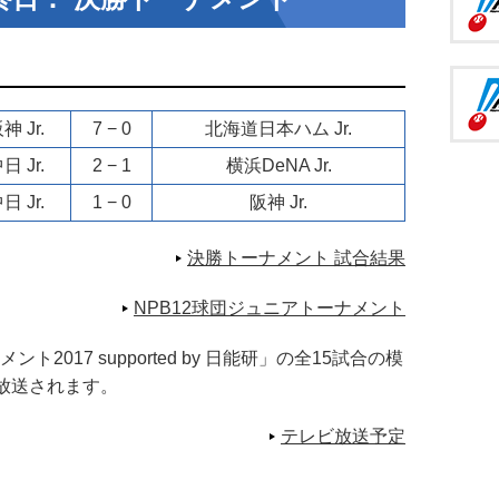
神 Jr.
7 − 0
北海道日本ハム Jr.
日 Jr.
2 − 1
横浜DeNA Jr.
日 Jr.
1 − 0
阪神 Jr.
決勝トーナメント 試合結果
NPB12球団ジュニアトーナメント
017 supported by 日能研」の全15試合の模
」で放送されます。
テレビ放送予定