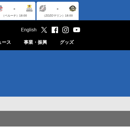
-
-
（ベルーナ）
18:00
（ZOZOマリン）
18:00
English
ュース
事業・振興
グッズ