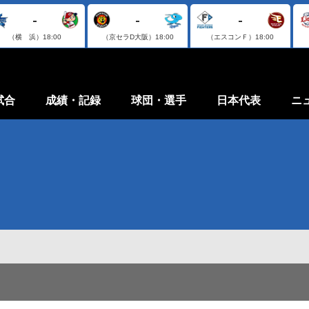
-
-
-
（横 浜）
18:00
（京セラD大阪）
18:00
（エスコンＦ）
18:00
試合
成績・記録
球団・選手
日本代表
ニ