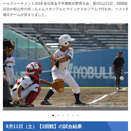
ールズトーナメント2018 全日本女子学童軟式野球大会」第3日は11日、3回戦8
試合が松山市の坊っちゃんスタジアムとマドンナスタジアムで行われ、ベスト8
進出チームが決まりました。
●
●
●
●
●
●
8月11日（土）【3回戦】の試合結果