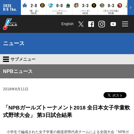
2-8
0-0
3-3
0-3
2026
8/6 Thu.
（横 浜）
（バンテリン）
（マツダ）
（京セラD大阪）
（みずほ
5回表
4回表
4回表
5回裏
English
ニュース
サブメニュー
NPBニュース
2018年8月11日
「NPBガールズトーナメント2018 全日本女子学童軟
式野球大会」 第3日試合結果
小学生で編成された女子学童の都道府県代表チームによる全国大会「NPBガ