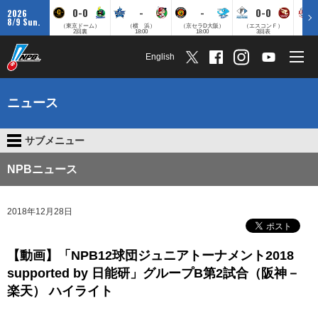
0-0
-
-
0-0
2026
8/9 Sun.
（東京ドーム）
（横 浜）
（京セラD大阪）
（エスコンＦ）
（
2回裏
18:00
18:00
3回表
English
ニュース
サブメニュー
NPBニュース
2018年12月28日
【動画】「NPB12球団ジュニアトーナメント2018
supported by 日能研」グループB第2試合（阪神－
楽天） ハイライト