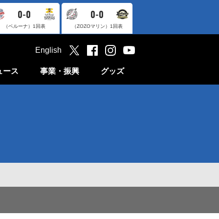
0-0
0-0
（ベルーナ）
1回表
（ZOZOマリン）
1回表
English
ュース
事業・振興
グッズ