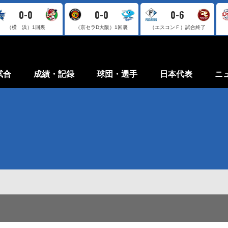
0-0
0-0
0-6
（横 浜）
1回裏
（京セラD大阪）
1回裏
（エスコンＦ）
試合終了
試合
成績・記録
球団・選手
日本代表
ニ