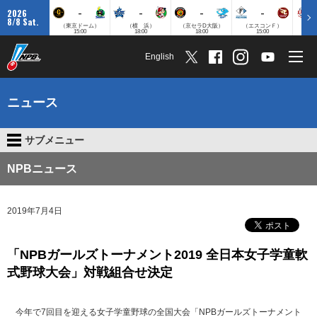
-
-
-
-
2026
8/8 Sat.
（東京ドーム）
（横 浜）
（京セラD大阪）
（エスコンＦ）
（
15:00
18:00
18:00
15:00
English
ニュース
サブメニュー
NPBニュース
2019年7月4日
「NPBガールズトーナメント2019 全日本女子学童軟
式野球大会」対戦組合せ決定
今年で7回目を迎える女子学童野球の全国大会「NPBガールズトーナメント