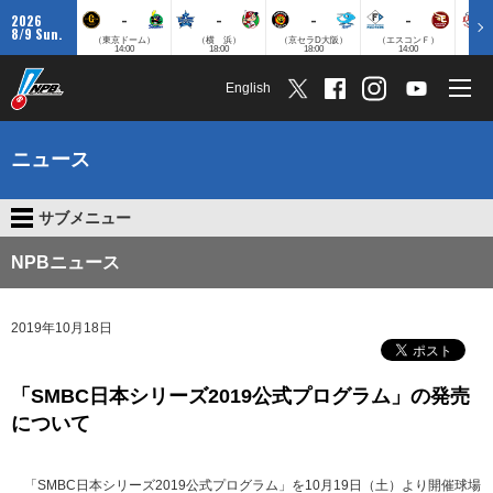
-
-
-
-
2026
8/9 Sun.
（東京ドーム）
（横 浜）
（京セラD大阪）
（エスコンＦ）
（
14:00
18:00
18:00
14:00
English
ニュース
サブメニュー
NPBニュース
2019年10月18日
「SMBC日本シリーズ2019公式プログラム」の発売
について
「SMBC日本シリーズ2019公式プログラム」を10月19日（土）より開催球場