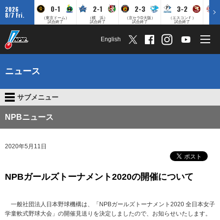
0-1
2-1
2-3
3-2
2026
8/7 Fri.
（東京ドーム）
（横 浜）
（京セラD大阪）
（エスコンＦ）
（
試合終了
試合終了
試合終了
試合終了
English
ニュース
サブメニュー
NPBニュース
2020年5月11日
NPBガールズトーナメント2020の開催について
一般社団法人日本野球機構は、「NPBガールズトーナメント2020 全日本女子
学童軟式野球大会」の開催見送りを決定しましたので、お知らせいたします。