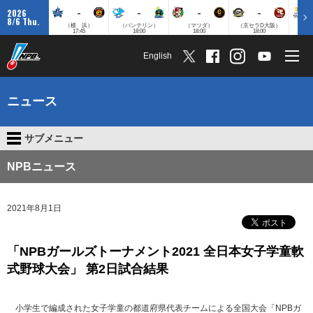
-
-
-
-
2026
8/6 Thu.
（横 浜）
（バンテリン）
（マツダ）
（京セラD大阪）
（みずほ
17:45
18:00
18:00
18:00
English
ニュース
サブメニュー
NPBニュース
2021年8月1日
「NPBガールズトーナメント2021 全日本女子学童軟
式野球大会」 第2日試合結果
小学生で編成された女子学童の都道府県代表チームによる全国大会「NPBガ