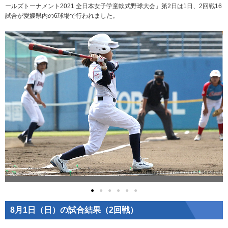
ールズトーナメント2021 全日本女子学童軟式野球大会」第2日は1日、2回戦16
試合が愛媛県内の6球場で行われました。
●
●
●
●
●
●
8月1日（日）の試合結果（2回戦）