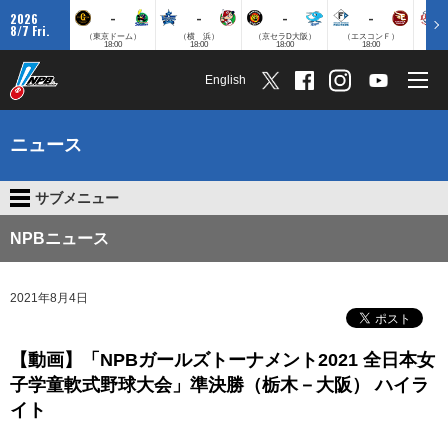
-
-
-
-
2026
8/7 Fri.
（東京ドーム）
（横 浜）
（京セラD大阪）
（エスコンＦ）
（
18:00
18:00
18:00
18:00
English
ニュース
サブメニュー
NPBニュース
2021年8月4日
【動画】「NPBガールズトーナメント2021 全日本女
子学童軟式野球大会」準決勝（栃木－大阪） ハイラ
イト