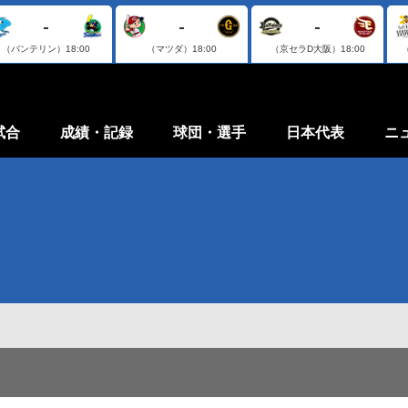
-
-
-
（バンテリン）
18:00
（マツダ）
18:00
（京セラD大阪）
18:00
試合
成績・記録
球団・選手
日本代表
ニ