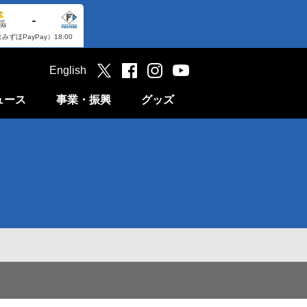
-
（みずほPayPay）
18:00
English
ュース
事業・振興
グッズ