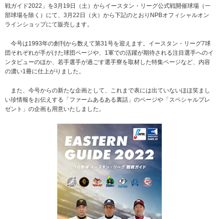
戦ガイド2022」を3月19日（土）からイースタン・リーグ公式戦開催球場（一
部球場を除く）にて、3月22日（火）から下記のとおりNPBオフィシャルオン
ラインショップにて販売します。
今号は1993年の創刊から数えて第31号を迎えます。イースタン・リーグ7球
団それぞれが手がけた球団ページや、1軍での活躍が期待される注目選手へのイ
ンタビューのほか、若手選手が過ごす選手寮を取材した特集ページなど、内容
の濃い1冊に仕上がりました。
また、今号からの新たな企画として、これまで表には出ていないほほ笑まし
い珍情報をお伝えする「ファームあるある裏話」のページや「スペシャルプレ
ゼント」の企画も用意いたしました。