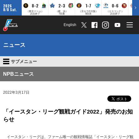
8-2
2-3
1-7
0-6
2026
8/8 Sat.
（東京ドーム）
（横 浜）
（京セラD大阪）
（エスコンＦ）
（
試合終了
7回裏
8回表
試合終了
English
ニュース
サブメニュー
NPBニュース
2022年3月17日
「イースタン・リーグ観戦ガイド2022」発売のお知
らせ
イースタン・リーグは、ファーム唯一の観戦情報誌「イースタン・リーグ観