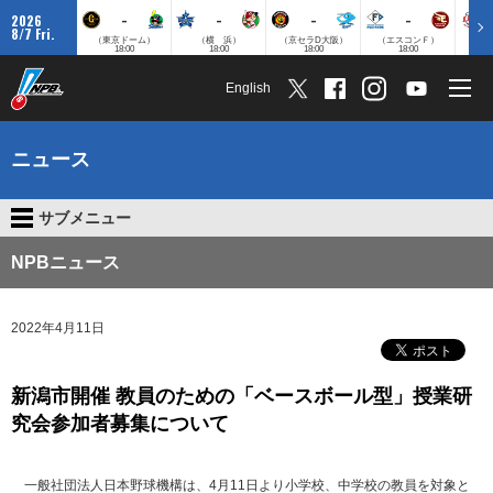
-
-
-
-
2026
8/7 Fri.
（東京ドーム）
（横 浜）
（京セラD大阪）
（エスコンＦ）
（
18:00
18:00
18:00
18:00
English
ニュース
サブメニュー
NPBニュース
2022年4月11日
新潟市開催 教員のための「ベースボール型」授業研
究会参加者募集について
一般社団法人日本野球機構は、4月11日より小学校、中学校の教員を対象と