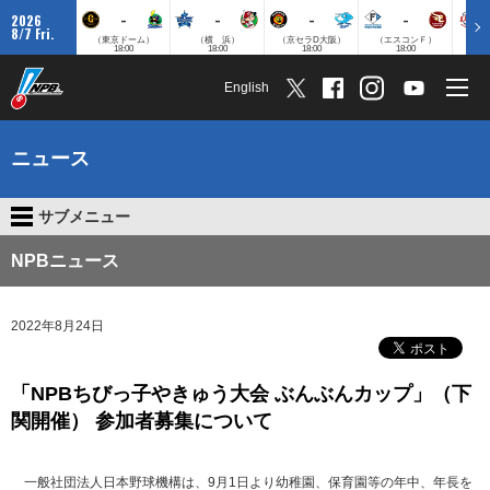
-
-
-
-
2026
8/7 Fri.
（東京ドーム）
（横 浜）
（京セラD大阪）
（エスコンＦ）
（
18:00
18:00
18:00
18:00
English
ニュース
サブメニュー
NPBニュース
2022年8月24日
「NPBちびっ子やきゅう大会 ぶんぶんカップ」（下
関開催） 参加者募集について
一般社団法人日本野球機構は、9月1日より幼稚園、保育園等の年中、年長を