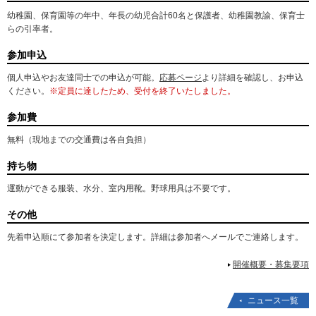
幼稚園、保育園等の年中、年長の幼児合計60名と保護者、幼稚園教諭、保育士
らの引率者。
参加申込
個人申込やお友達同士での申込が可能。
応募ページ
より詳細を確認し、お申込
ください。
※定員に達したため、受付を終了いたしました。
参加費
無料（現地までの交通費は各自負担）
持ち物
運動ができる服装、水分、室内用靴。野球用具は不要です。
その他
先着申込順にて参加者を決定します。詳細は参加者へメールでご連絡します。
開催概要・募集要項
ニュース一覧