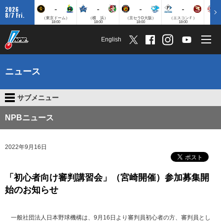
-
-
-
-
2026
8/7 Fri.
（東京ドーム）
（横 浜）
（京セラD大阪）
（エスコンＦ）
（
18:00
18:00
18:00
18:00
English
ニュース
サブメニュー
NPBニュース
2022年9月16日
「初心者向け審判講習会」（宮崎開催）参加募集開
始のお知らせ
一般社団法人日本野球機構は、9月16日より審判員初心者の方、審判員とし