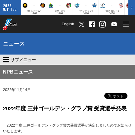
-
-
-
-
2026
8/11 Tue.
（東京ドーム）
（神 宮）
（バンテリン）
（エスコンＦ）
（楽
14:00
18:00
14:00
14:00
English
ニュース
サブメニュー
NPBニュース
2022年11月14日
2022年度 三井ゴールデン・グラブ賞 受賞選手発表
2022年度 三井ゴールデン・グラブ賞の受賞選手が決定しましたのでお知らせ
いたします。