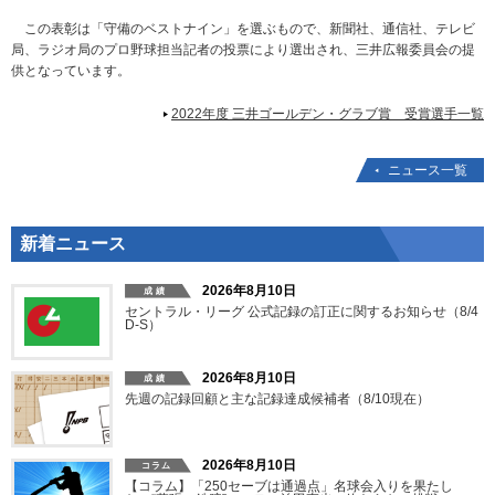
この表彰は「守備のベストナイン」を選ぶもので、新聞社、通信社、テレビ
局、ラジオ局のプロ野球担当記者の投票により選出され、三井広報委員会の提
供となっています。
2022年度 三井ゴールデン・グラブ賞 受賞選手一覧
ニュース一覧
新着ニュース
2026年8月10日
セントラル・リーグ 公式記録の訂正に関するお知らせ（8/4
D-S）
2026年8月10日
先週の記録回顧と主な記録達成候補者（8/10現在）
2026年8月10日
【コラム】「250セーブは通過点」名球会入りを果たし