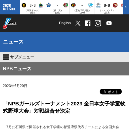
0-0
-
-
0-0
2026
8/9 Sun.
（東京ドーム）
（横 浜）
（京セラD大阪）
（エスコンＦ）
（
3回表
18:00
18:00
3回裏
English
ニュース
サブメニュー
NPBニュース
2023年6月20日
「NPBガールズトーナメント2023 全日本女子学童軟
式野球大会」対戦組合せ決定
7月に石川県で開催される女子学童の都道府県代表チームによる全国大会