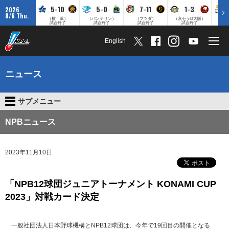
5-10
5-0
7-11
1-3
2026
8/6 Thu.
（横 浜）
（バンテリン）
（マツダ）
（京セラD大阪）
（みずほ
試合終了
試合終了
試合終了
試合終了
English
ニュース
サブメニュー
NPBニュース
2023年11月10日
「NPB12球団ジュニアトーナメント KONAMI CUP
2023」対戦カード決定
一般社団法人日本野球機構とNPB12球団は、今年で19回目の開催となる