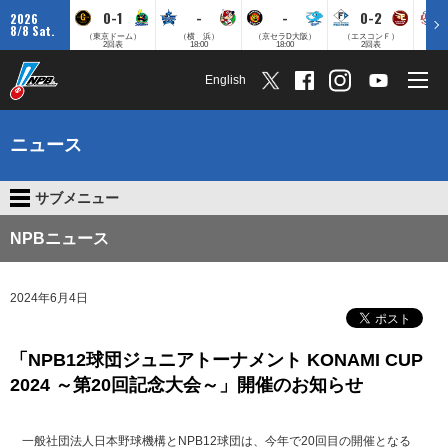
0-1
-
-
0-2
2026
8/8 Sat.
（東京ドーム）
（横 浜）
（京セラD大阪）
（エスコンＦ）
（
2回表
18:00
18:00
2回表
English
ニュース
サブメニュー
NPBニュース
2024年6月4日
「NPB12球団ジュニアトーナメント KONAMI CUP
2024 ～第20回記念大会～」開催のお知らせ
一般社団法人日本野球機構とNPB12球団は、今年で20回目の開催となる