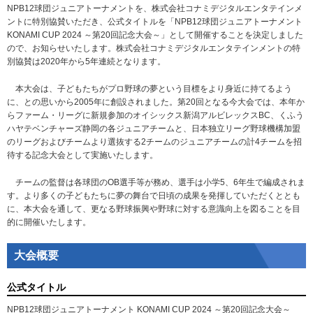
NPB12球団ジュニアトーナメントを、株式会社コナミデジタルエンタテインメ
ントに特別協賛いただき、公式タイトルを「NPB12球団ジュニアトーナメント
KONAMI CUP 2024 ～第20回記念大会～」として開催することを決定しました
ので、お知らせいたします。株式会社コナミデジタルエンタテインメントの特
別協賛は2020年から5年連続となります。
本大会は、子どもたちがプロ野球の夢という目標をより身近に持てるよう
に、との思いから2005年に創設されました。第20回となる今大会では、本年か
らファーム・リーグに新規参加のオイシックス新潟アルビレックスBC、くふう
ハヤテベンチャーズ静岡の各ジュニアチームと、日本独立リーグ野球機構加盟
のリーグおよびチームより選抜する2チームのジュニアチームの計4チームを招
待する記念大会として実施いたします。
チームの監督は各球団のOB選手等が務め、選手は小学5、6年生で編成されま
す。より多くの子どもたちに夢の舞台で日頃の成果を発揮していただくととも
に、本大会を通して、更なる野球振興や野球に対する意識向上を図ることを目
的に開催いたします。
大会概要
公式タイトル
NPB12球団ジュニアトーナメント KONAMI CUP 2024 ～第20回記念大会～