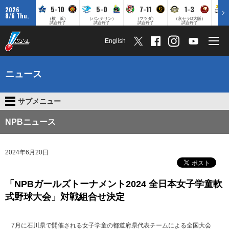
5-10
5-0
7-11
1-3
2026
8/6 Thu.
（横 浜）
（バンテリン）
（マツダ）
（京セラD大阪）
（みずほ
試合終了
試合終了
試合終了
試合終了
English
ニュース
サブメニュー
NPBニュース
2024年6月20日
「NPBガールズトーナメント2024 全日本女子学童軟
式野球大会」対戦組合せ決定
7月に石川県で開催される女子学童の都道府県代表チームによる全国大会