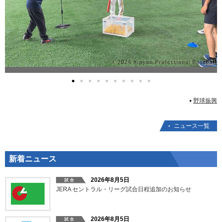
●
●
●
●
●
●
●
●
●
●
野球振興
ニュース一覧
新着ニュース
2026年8月5日
JERA セントラル・リーグ試合日程追加のお知らせ
2026年8月5日