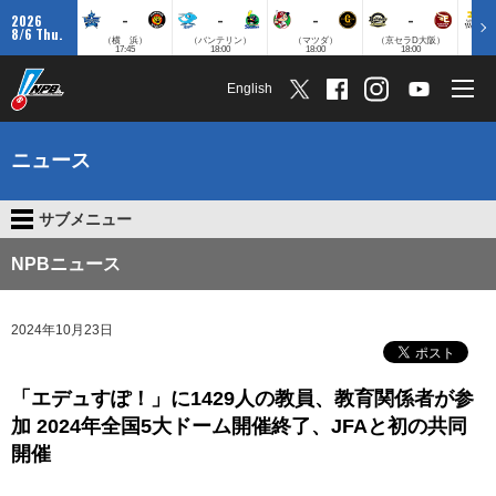
-
-
-
-
2026
8/6 Thu.
（横 浜）
（バンテリン）
（マツダ）
（京セラD大阪）
（みずほ
17:45
18:00
18:00
18:00
English
ニュース
サブメニュー
NPBニュース
2024年10月23日
「エデュすぽ！」に1429人の教員、教育関係者が参
加 2024年全国5大ドーム開催終了、JFAと初の共同
開催