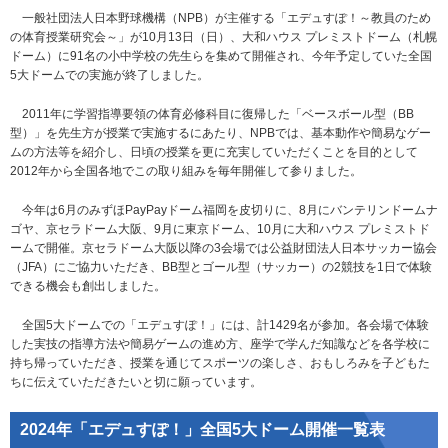
一般社団法人日本野球機構（NPB）が主催する「エデュすぽ！～教員のため
の体育授業研究会～」が10月13日（日）、大和ハウス プレミストドーム（札幌
ドーム）に91名の小中学校の先生らを集めて開催され、今年予定していた全国
5大ドームでの実施が終了しました。
2011年に学習指導要領の体育必修科目に復帰した「ベースボール型（BB
型）」を先生方が授業で実施するにあたり、NPBでは、基本動作や簡易なゲー
ムの方法等を紹介し、日頃の授業を更に充実していただくことを目的として
2012年から全国各地でこの取り組みを毎年開催して参りました。
今年は6月のみずほPayPayドーム福岡を皮切りに、8月にバンテリンドームナ
ゴヤ、京セラドーム大阪、9月に東京ドーム、10月に大和ハウス プレミストド
ームで開催。京セラドーム大阪以降の3会場では公益財団法人日本サッカー協会
（JFA）にご協力いただき、BB型とゴール型（サッカー）の2競技を1日で体験
できる機会も創出しました。
全国5大ドームでの「エデュすぽ！」には、計1429名が参加。各会場で体験
した実技の指導方法や簡易ゲームの進め方、座学で学んだ知識などを各学校に
持ち帰っていただき、授業を通じてスポーツの楽しさ、おもしろみを子どもた
ちに伝えていただきたいと切に願っています。
2024年「エデュすぽ！」全国5大ドーム開催一覧表