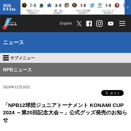
7-3
3-0
1-0
1-0
2026
8/9 Sun.
（東京ドーム）
（横 浜）
（京セラD大阪）
（エスコンＦ）
（
試合終了
試合終了
試合終了
試合終了
English
ニュース
サブメニュー
NPBニュース
2024年12月16日
「NPB12球団ジュニアトーナメント KONAMI CUP
2024 ～第20回記念大会～」公式グッズ発売のお知ら
せ