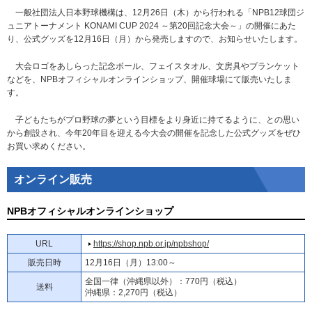
一般社団法人日本野球機構は、12月26日（木）から行われる「NPB12球団ジ
ュニアトーナメント KONAMI CUP 2024 ～第20回記念大会～」の開催にあた
り、公式グッズを12月16日（月）から発売しますので、お知らせいたします。
大会ロゴをあしらった記念ボール、フェイスタオル、文房具やブランケット
などを、NPBオフィシャルオンラインショップ、開催球場にて販売いたしま
す。
子どもたちがプロ野球の夢という目標をより身近に持てるように、との思い
から創設され、今年20年目を迎える今大会の開催を記念した公式グッズをぜひ
お買い求めください。
オンライン販売
NPBオフィシャルオンラインショップ
URL
https://shop.npb.or.jp/npbshop/
販売日時
12月16日（月）13:00～
全国一律（沖縄県以外）：770円（税込）
送料
沖縄県：2,270円（税込）