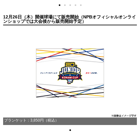
●
●
●
●
●
12月26日（木）開催球場にて販売開始（NPBオフィシャルオンライ
ンショップでは大会後から販売開始予定）
ブランケット：3,850円（税込）
●