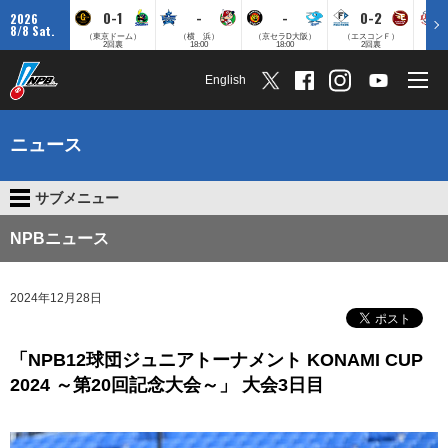
0-1
-
-
0-2
2026
8/8 Sat.
（東京ドーム）
（横 浜）
（京セラD大阪）
（エスコンＦ）
（
2回裏
18:00
18:00
2回裏
English
ニュース
サブメニュー
NPBニュース
2024年12月28日
「NPB12球団ジュニアトーナメント KONAMI CUP
2024 ～第20回記念大会～」 大会3日目