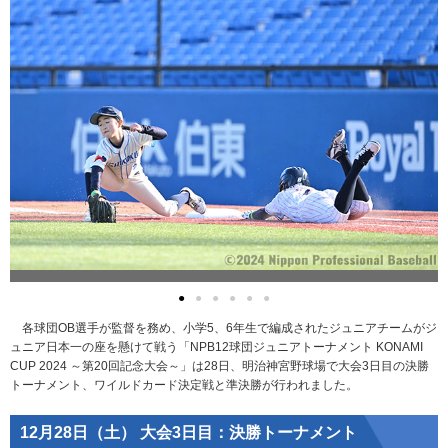
●
●
●
●
●
●
各球団OB選手が監督を務め、小学5、6年生で編成されたジュニアチームがジ
ュニア日本一の座を懸けて戦う「NPB12球団ジュニアトーナメント KONAMI
CUP 2024 ～第20回記念大会～」は28日、明治神宮野球場で大会3日目の決勝
トーナメント、ワイルドカード決定戦と準決勝が行われました。
12月28日（土） 大会3日目：決勝トーナメント