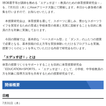
球OB選手等が講師を務める「エデュすぽ！～教員のための体育授業研究会～」
を、7月31日（木）にAsueアリーナ大阪にて開催します。本日から参加者の募
集を行いますので、お知らせいたします。
本授業研究会は、体育授業を通して、スポーツに親しみ、豊かなスポーツラ
イフを実現するための育成と学校体育の発展と充実に貢献することを目的に教
員の方を対象に実施しております。
今回の開催では、基本的な「ベースボール型」と「ダンス」のふたつの授業
で必要となる、基本技能の伝え方等を実技体験いただけるプログラムを実施。
授業づくりのヒントを学んでいただける内容で研究会を行います。
「エデュすぽ！」とは
体育の授業づくりをサポートすることを目的に体育授業研究会
「EDUCATION×SPORTS」＝「エデュすぽ！」として、小学校、中学校教員の
方を対象に指導方法等を共有するための授業研究会です。
開催概要
日程
7月31日（木）