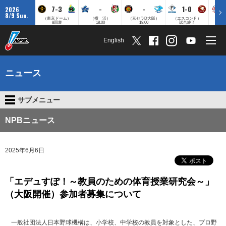
7-3
-
-
1-0
2026
8/9 Sun.
（東京ドーム）
（横 浜）
（京セラD大阪）
（エスコンＦ）
（
8回裏
18:00
18:00
試合終了
English
ニュース
サブメニュー
NPBニュース
2025年6月6日
「エデュすぽ！～教員のための体育授業研究会～」
（大阪開催）参加者募集について
一般社団法人日本野球機構は、小学校、中学校の教員を対象とした、プロ野