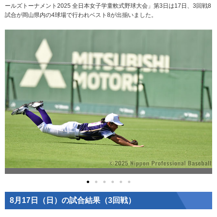
ールズトーナメント2025 全日本女子学童軟式野球大会」第3日は17日、3回戦8
試合が岡山県内の4球場で行われベスト8が出揃いました。
●
●
●
●
●
●
8月17日（日）の試合結果（3回戦）