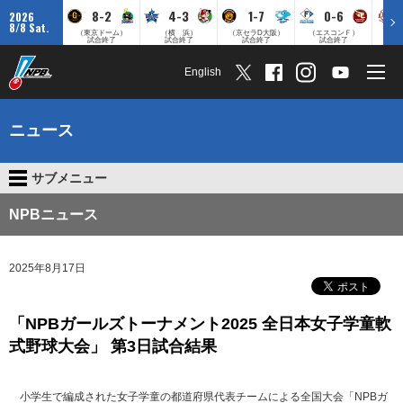
8-2
4-3
1-7
0-6
2026
8/8 Sat.
（東京ドーム）
（横 浜）
（京セラD大阪）
（エスコンＦ）
（
試合終了
試合終了
試合終了
試合終了
English
ニュース
サブメニュー
NPBニュース
2025年8月17日
「NPBガールズトーナメント2025 全日本女子学童軟
式野球大会」 第3日試合結果
小学生で編成された女子学童の都道府県代表チームによる全国大会「NPBガ