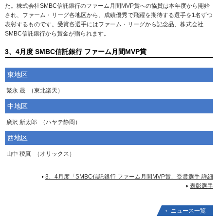
た。株式会社SMBC信託銀行のファーム月間MVP賞への協賛は本年度から開始
され、ファーム・リーグ各地区から、成績優秀で飛躍を期待する選手を1名ずつ
表彰するものです。受賞各選手にはファーム・リーグから記念品、株式会社
SMBC信託銀行から賞金が贈られます。
3、4月度 SMBC信託銀行 ファーム月間MVP賞
東地区
繁永 晟
（東北楽天）
中地区
廣沢 新太郎
（ハヤテ静岡）
西地区
山中 稜真
（オリックス）
3、4月度「SMBC信託銀行 ファーム月間MVP賞」受賞選手 詳細
表彰選手
ニュース一覧