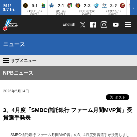
0-1
2-1
2-3
3-2
2026
8/7 Fri.
（東京ドーム）
（横 浜）
（京セラD大阪）
（エスコンＦ）
（
試合終了
試合終了
試合終了
試合終了
English
ニュース
サブメニュー
NPBニュース
2026年5月14日
3、4月度「SMBC信託銀行 ファーム月間MVP賞」受
賞選手発表
「SMBC信託銀行 ファーム月間MVP賞」の3、4月度受賞選手が決定しまし